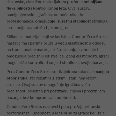
silikonske, elastične materijale za pružanje
poboljšane
fleksibilnosti
i
kontroliranog leta
. Ovaj sustav,
namijenjen svim igračima, od početnika do
profesionalaca,
omogućuje izuzetnu stabilnost
strelica u
letu i bolju ravnotežu tijekom igre.
Silikonski materijali koji se koriste u Condor Zero Stress
nastavcima i perima pružaju
veću elastičnost
u odnosu
na tradicionalne materijale, što smanjuje vibracije i
omogućuje precizniji let strelice. Zbog elastičnosti, igrači
mogu lakše kontrolirati smjer i stabilnost svojih bacanja.
Pera Condor Zero Stress su dizajnirana tako da
smanjuju
otpor zraka
, što rezultira glatkim i stabilnim letom
strelice. Ovaj sustav omogućuje igračima veću
preciznost, posebno pri postizanju ciljeva i preciznijem
bacanju, bez kompromisa u udobnosti.
Condor Zero Stress nastavci i pera pružaju vrhunske
performanse i udobnost, a idealni su za igrače koji žele