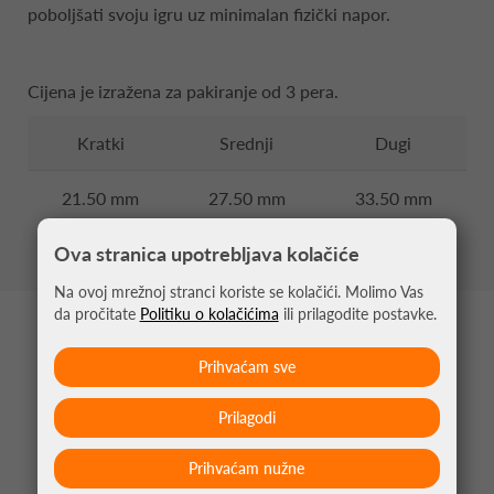
poboljšati svoju igru uz minimalan fizički napor.
Cijena je izražena za pakiranje od 3 pera.
Kratki
Srednji
Dugi
21.50 mm
27.50 mm
33.50 mm
Ova stranica upotrebljava kolačiće
Na ovoj mrežnoj stranci koriste se kolačići. Molimo Vas
da pročitate
Politiku o kolačićima
ili prilagodite postavke.
MOŽDA VAS ZANIMA
Prihvaćam sve
Prilagodi
Prihvaćam nužne