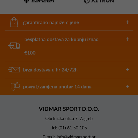
garantirano najniže cijene
besplatna dostava za kupnju iznad
€100
brza dostava u hr 24/72h
povrat/zamjena unutar 14 dana
VIDMAR SPORT D.O.O.
Obrtnička ulica 7, Zagreb
Tel:
(01) 61 50 105
E-mail:
info@vidmarsport.hr