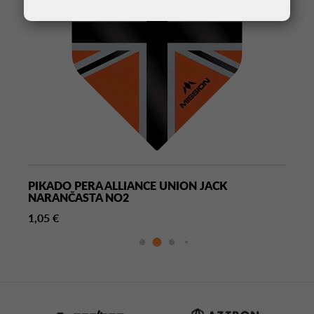
PIKADO PERA ALLIANCE UNION JACK
NARANČASTA NO2
1,05 €