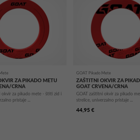
Mete
GOAT Pikado Mete
OKVIR ZA PIKADO METU
ZAŠTITNI OKVIR ZA PIKA
ENA/CRNA
GOAT CRVENA/CRNA
okvir za pikado mete - štiti zid i
GOAT zaštitni okvir za pikado mete
rzalno pristaje ...
strelice, univerzalno pristaje ...
44,95 €