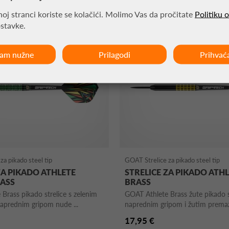
oj stranci koriste se kolačići. Molimo Vas da pročitate
Politiku 
ostavke.
ćam nužne
Prilagodi
Prihvać
za pikado steel tip
GOAT Strelice za pikado steel tip
ZA PIKADO ATHLETE
STRELICE ZA PIKADO ATH
RASS
BRASS
Brass pikado strelice s zelenim
GOAT Athlete Brass žute pikado s
aprednim gripom nude ...
naprednim gripom i žutim premaz
17,95 €