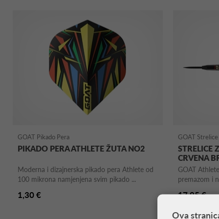
GOAT Pikado Pera
GOAT Strelice 
PIKADO PERA ATHLETE ŽUTA NO2
STRELICE 
CRVENA B
Moderna i dizajnerska pikado pera Athlete od
GOAT Athlete 
100 mikrona namjenjena svim pikado ...
premazom i n
1,30 €
17,95 €
Ova stranic