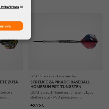
o kolačićima
ili
am sve
GOAT Strelice za pikado steel tip
LETE ŽUTA
STRELICE ZA PIKADO BASEBALL
HOMERUN 90% TUNGSTEN
trelice s
GOAT Baseball Homerun Tungsten pikado
om ...
strelice s Black PVD premazom i ...
49,95 €