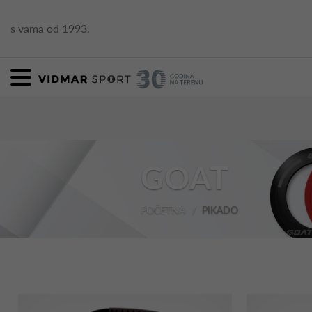
s vama od 1993.
GOAT
POČETNA
PIKADO