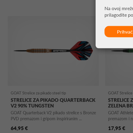
Na ovoj mrežn
prilagodite p
Prihva
GOAT Strelice za pikado steel tip
GOAT Strelice 
STRELICE ZA PIKADO QUARTERBACK
STRELICE 
V2 90% TUNGSTEN
ZELENA B
GOAT Quarterback V2 pikado strelice s Bronze
GOAT Athlete 
PVD premazom i gripom inspiriranim ...
premazom i n
64,95 €
17,95 €