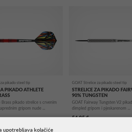
za pikado steel tip
GOAT Strelice za pikado steel tip
ZA PIKADO ATHLETE
STRELICE ZA PIKADO FAI
RASS
90% TUNGSTEN
Brass pikado strelice s crvenim
GOAT Fairway Tungsten V2 pikado
aprednim gripom nude ...
dimpled gripom i pjeskarenom ...
54,95 €
a upotrebljava kolačiće