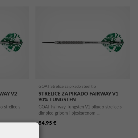
GOAT Strelice za pikado steel tip
RWAY V2
STRELICE ZA PIKADO FAIRWAY V1
90% TUNGSTEN
 strelice s
GOAT Fairway Tungsten V1 pikado strelice s
dimpled gripom i pjeskarenom ...
54,95 €