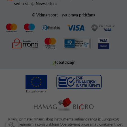
svrhu slanja Newslettera
© Vidmarsport - sva prava pridržana
Krajnji primatelj ﬁnancijskog instrumenta suﬁnanciranog iz Europskog
fonda za regionalni razvoj u sklopu Operativnog programa „Konkurentnost