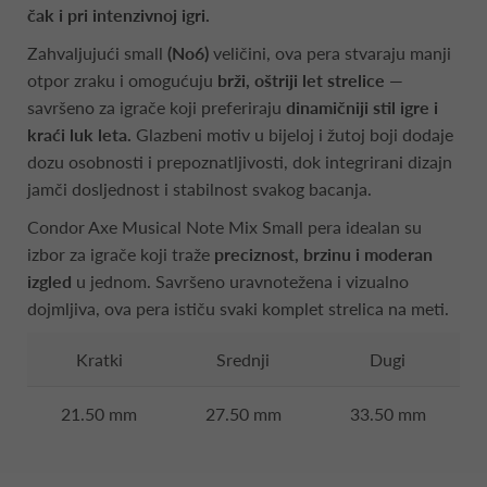
čak i pri intenzivnoj igri.
Zahvaljujući small
(No6)
veličini, ova pera stvaraju manji
otpor zraku i omogućuju
brži, oštriji let strelice
—
savršeno za igrače koji preferiraju
dinamičniji stil igre i
kraći luk leta.
Glazbeni motiv u bijeloj i žutoj boji dodaje
dozu osobnosti i prepoznatljivosti, dok integrirani dizajn
jamči dosljednost i stabilnost svakog bacanja.
Condor Axe Musical Note Mix Small pera idealan su
izbor za igrače koji traže
preciznost, brzinu i moderan
izgled
u jednom. Savršeno uravnotežena i vizualno
dojmljiva, ova pera ističu svaki komplet strelica na meti.
Kratki
Srednji
Dugi
21.50 mm
27.50 mm
33.50 mm