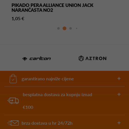
PIKADO PERA ALLIANCE UNION JACK
NARANČASTA NO2
1,05 €
garantirano najniže cijene
besplatna dostava za kupnju iznad
€100
brza dostava u hr 24/72h