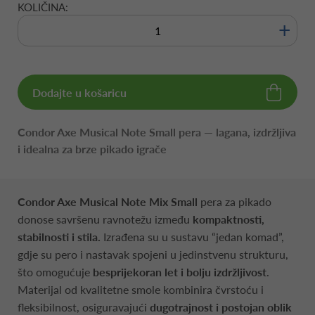
KOLIČINA:
+
Dodajte u košaricu
Condor Axe Musical Note Small pera — lagana, izdržljiva
i idealna za brze pikado igrače
Condor Axe Musical Note Mix Small
pera za pikado
donose savršenu ravnotežu između
kompaktnosti,
stabilnosti i stila.
Izrađena su u sustavu “jedan komad”,
gdje su pero i nastavak spojeni u jedinstvenu strukturu,
što omogućuje
besprijekoran let i bolju izdržljivost
.
Materijal od kvalitetne smole kombinira čvrstoću i
fleksibilnost, osiguravajući
dugotrajnost i postojan oblik