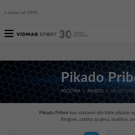
s vama od 1993.
Pikado Prib
POČETNA
PIKADO
PIKADO PRI
Pikado Pribor
kao sastavni dio Vaše pikado op
Ringovi, zaštita za pera, bušilice..