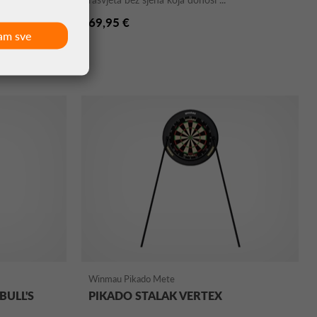
69,95 €
am sve
Winmau Pikado Mete
BULL'S
PIKADO STALAK VERTEX