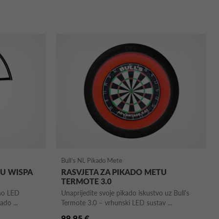
Bull's NL Pikado Mete
TU WISPA
RASVJETA ZA PIKADO METU
TERMOTE 3.0
no LED
Unaprijedite svoje pikado iskustvo uz Bull's
ado ...
Termote 3.0 – vrhunski LED sustav ...
99,95 €