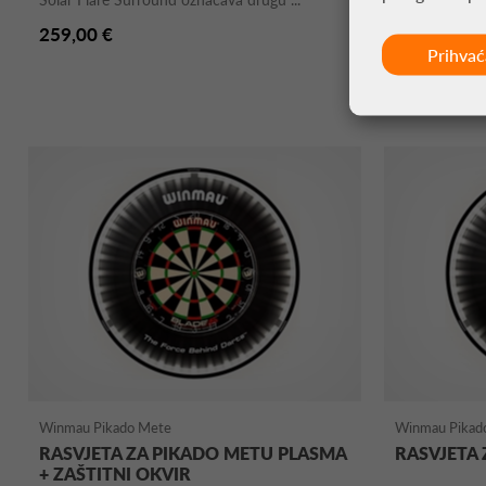
259,00 €
47,95 €
Prihva
Winmau Pikado Mete
Winmau Pikad
RASVJETA ZA PIKADO METU PLASMA
RASVJETA
+ ZAŠTITNI OKVIR