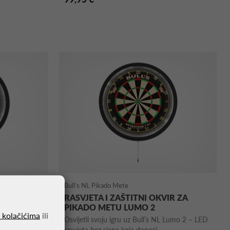
Bull's NL Pikado Mete
IR ZA
RASVJETA I ZAŠTITNI OKVIR ZA
PIKADO METU LUMO 2
o kolačićima
ili
o LED
Osvijetli svoju igru uz Bull’s NL Lumo 2 – LED
ionalni ...
rasvjeta bez sjena koja donosi ...