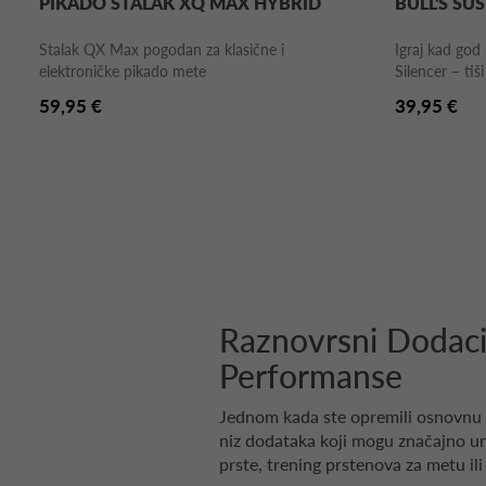
PIKADO STALAK XQ MAX HYBRID
BULL'S SU
Stalak QX Max pogodan za klasične i
Igraj kad god
elektroničke pikado mete
Silencer – tiši 
59,95 €
39,95 €
Raznovrsni Dodaci 
Performanse
Jednom kada ste opremili osnovnu
niz dodataka koji mogu značajno una
prste, trening prstenova za metu ili 