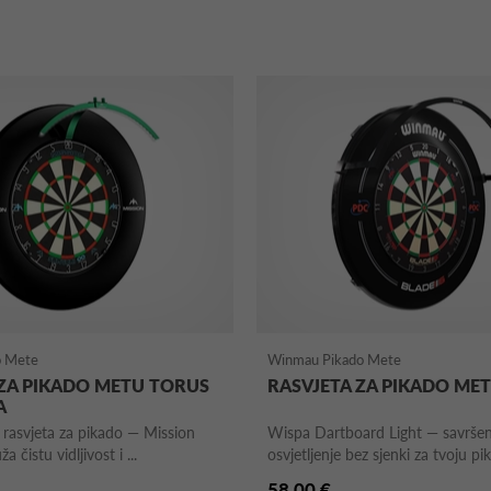
o Mete
Winmau Pikado Mete
 ZA PIKADO METU TORUS
RASVJETA ZA PIKADO ME
A
 rasvjeta za pikado — Mission
Wispa Dartboard Light — savrše
 čistu vidljivost i ...
osvjetljenje bez sjenki za tvoju pik
58,00 €