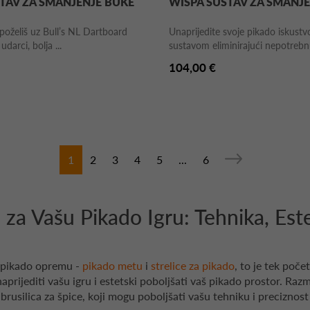
STAV ZA SMANJENJE BUKE
WISPA SUSTAV ZA SMANJ
 poželiš uz Bull’s NL Dartboard
Unaprijedite svoje pikado iskust
udarci, bolja ...
sustavom eliminirajući nepotrebnu
104,00 €
1
2
3
4
5
...
6
za Vašu Pikado Igru: Tehnika, Este
 pikado opremu -
pikado metu
i
strelice za pikado
, to je tek poč
prijediti vašu igru i estetski poboljšati vaš pikado prostor. Raz
brusilica za špice, koji mogu poboljšati vašu tehniku i preciznost 