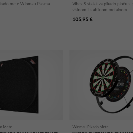
pikado mete Winmau Plasma
Vibex S stalak za pikado ploču s
visinom i stabilnom metalnom ...
105,95 €
do Mete
Winmau Pikado Mete