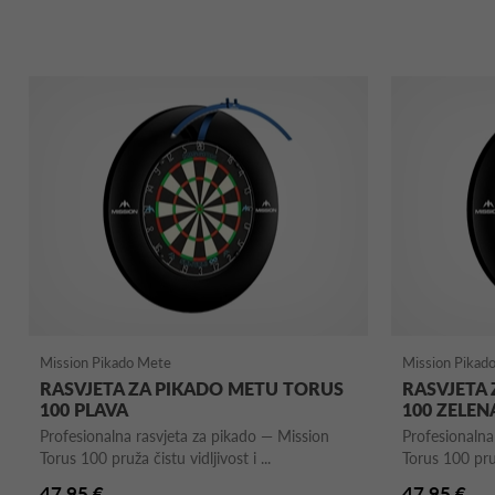
Mission Pikado Mete
Mission Pikad
RASVJETA ZA PIKADO METU TORUS
RASVJETA
100 PLAVA
100 ZELEN
Profesionalna rasvjeta za pikado — Mission
Profesionalna
Torus 100 pruža čistu vidljivost i ...
Torus 100 pruža
47,95 €
47,95 €