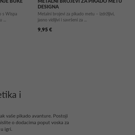
ENJE BUKE
METALNI BROJEVI ZA PIKADO METU
DESIGNA
vo s Wispa
Metalni brojevi za pikado metu – izdržljivi,
 ...
jasno vidljivi i savršeni za ...
9,95 €
tika i
etak vaše pikado avanture. Postoji
mislite o dodacima poput voska za
u igri.