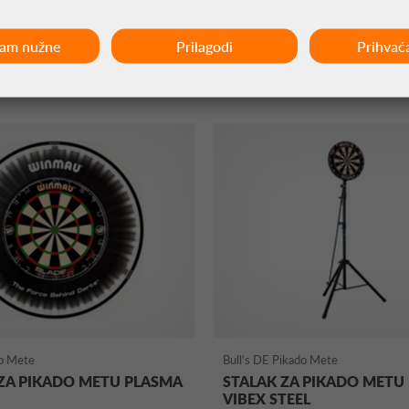
89,95 €
ćam nužne
Prilagodi
Prihvać
o Mete
Bull's DE Pikado Mete
 ZA PIKADO METU PLASMA
STALAK ZA PIKADO METU 
VIBEX STEEL