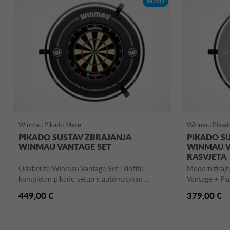
NOVO
Winmau Pikado Mete
Winmau Pikad
PIKADO SUSTAV ZBRAJANJA
PIKADO S
WINMAU VANTAGE SET
WINMAU V
RASVJETA
Odaberite Winmau Vantage Set i složite
Moderniziraj
kompletan pikado setup s automatskim ...
Vantage + Plas
449,00 €
379,00 €