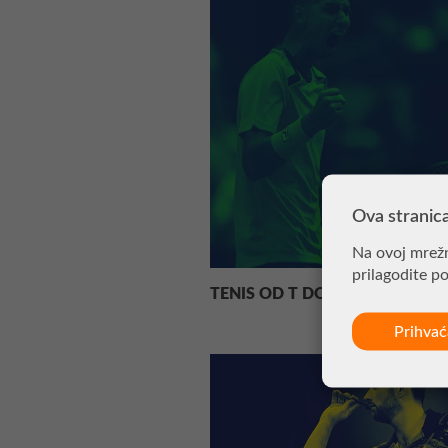
Ova stranica
Na ovoj mrežn
prilagodite p
TENIS OD T DO S
Prihva