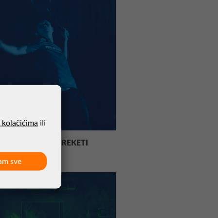
o kolačićima
ili
TON OPREMA I REKETI
am sve