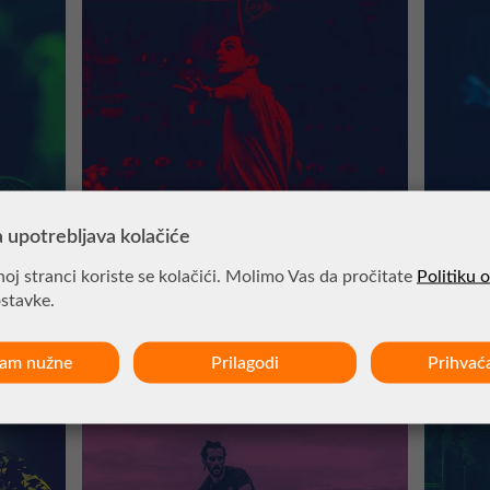
 upotrebljava kolačiće
oj stranci koriste se kolačići. Molimo Vas da pročitate
Politiku 
ostavke.
OPREMA ZA SQUASH
BADMIN
ćam nužne
Prilagodi
Prihvać