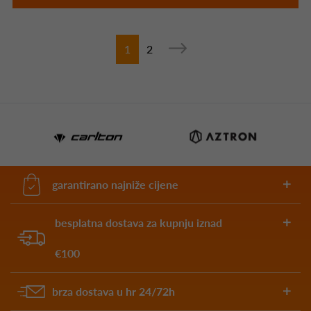
1
2
garantirano najniže cijene
besplatna dostava za kupnju iznad
€100
brza dostava u hr 24/72h