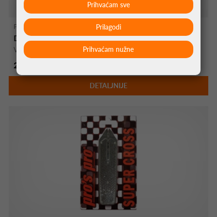
Prihvaćam sve
Prilagodi
Pro's Pro Dodaci Za Padel
DRŽAČ LOPTICA ZELENA
Prihvaćam nužne
Vibrastop je dostupan u više boja
2,50 €
DETALJNIJE