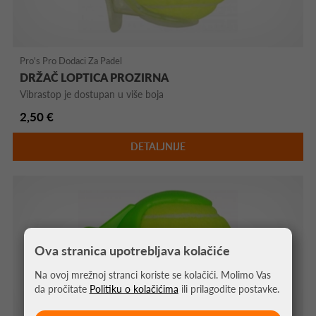
Pro's Pro Dodaci Za Padel
DRŽAČ LOPTICA PROZIRNA
Vibrastop je dostupan u više boja
2,50 €
DETALJNIJE
Ova stranica upotrebljava kolačiće
Na ovoj mrežnoj stranci koriste se kolačići. Molimo Vas
da pročitate
Politiku o kolačićima
ili prilagodite postavke.