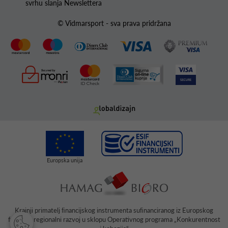
svrhu slanja Newslettera
© Vidmarsport - sva prava pridržana
Krajnji primatelj ﬁnancijskog instrumenta suﬁnanciranog iz Europskog
fonda za regionalni razvoj u sklopu Operativnog programa „Konkurentnost