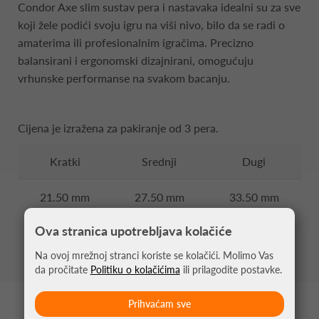
Condor Axe slim sustav pera i nastavaka idealni su za sve
koji žele podići svoju igru na viši nivo, bilo da se radi o
amaterima ili profesionalnim igračima. Precizno
balansirani i ergonomski dizajnirani, omogućuju
vrhunske performanse na svakom bacanju.
Cijena je izražena za pakiranje od 3 pera.
Kratki
Srednji
Dugi
21.50 mm
27.50 mm
33.50 mm
Ova stranica upotrebljava kolačiće
Na ovoj mrežnoj stranci koriste se kolačići. Molimo Vas
da pročitate
Politiku o kolačićima
ili prilagodite postavke.
Prihvaćam sve
MOŽDA VAS ZANIMA