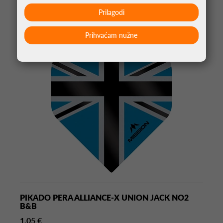
Prilagodi
Prihvaćam nužne
PIKADO PERA ALLIANCE-X UNION JACK NO2
B&B
1,05 €