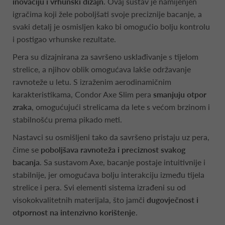
inovaciju i vrhunski dizajn
. Ovaj sustav je namijenjen
igračima koji žele poboljšati svoje preciznije bacanje, a
svaki detalj je osmisljen kako bi omogućio bolju kontrolu
i postigao vrhunske rezultate.
Pera su dizajnirana za savršeno usklađivanje s tijelom
strelice, a njihov oblik omogućava lakše održavanje
ravnoteže u letu. S izraženim aerodinamičnim
karakteristikama, Condor Axe Slim pera
smanjuju otpor
zraka
, omogućujući strelicama da lete s većom brzinom i
stabilnošću prema pikado meti.
Nastavci su osmišljeni tako da savršeno pristaju uz pera,
čime se
poboljšava ravnoteža i preciznost svakog
bacanja
. Sa sustavom Axe, bacanje postaje intuitivnije i
stabilnije, jer omogućava bolju interakciju između tijela
strelice i pera. Svi elementi sistema izrađeni su od
visokokvalitetnih materijala, što jamči
dugovječnost i
otpornost na intenzivno korištenje
.