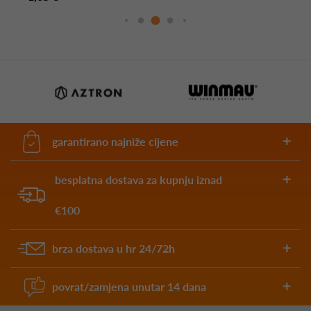
garantirano najniže cijene
besplatna dostava za kupnju iznad
€100
brza dostava u hr 24/72h
povrat/zamjena unutar 14 dana