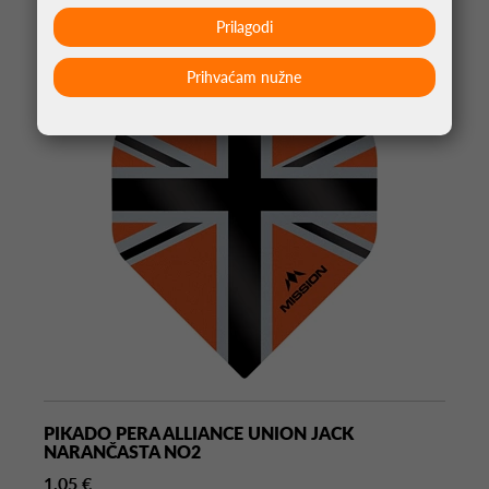
Prilagodi
Prihvaćam nužne
PIKADO PERA ALLIANCE UNION JACK
NARANČASTA NO2
1,05 €