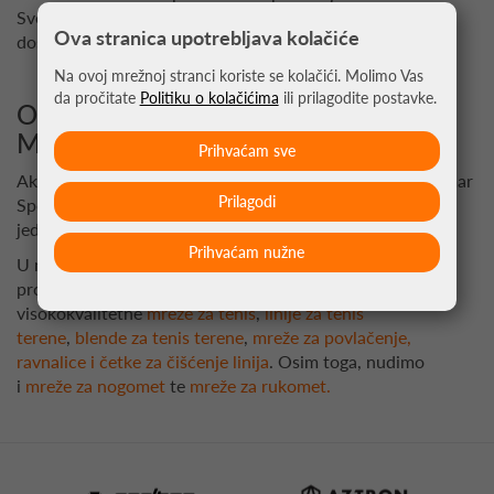
Sve narudžbe iznad 67€ na teritoriju RH imaju besplatnu
Ova stranica upotrebljava kolačiće
dostavu.
Na ovoj mrežnoj stranci koriste se kolačići. Molimo Vas
da pročitate
Politiku o kolačićima
ili prilagodite postavke.
Odaberite Vidmar Sport za Najbolje
Mreže za Odbojku
Prihvaćam sve
Ako tražite pouzdane i kvalitetne mreže za odbojku, Vidmar
Prilagodi
Sport je pravi izbor za vas. Uživajte u vrhunskoj kvaliteti,
jednostavnosti korištenja i pouzdanoj usluzi dostave.
Prihvaćam nužne
U našoj ponudi pronaći ćete sve što vam je potrebno za
profesionalno opremanje tenis terena, uključujući
visokokvalitetne
mreže za tenis
,
linije za tenis
terene
,
blende za tenis terene
,
mreže za povlačenje,
ravnalice i četke za čišćenje linija
. Osim toga, nudimo
i
mreže za nogomet
te
mreže za rukomet.