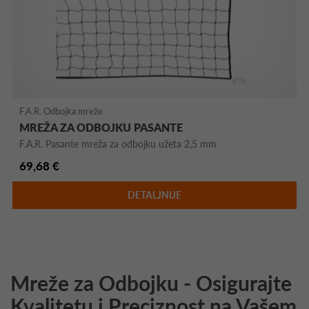
F.A.R. Odbojka mreže
MREŽA ZA ODBOJKU PASANTE
F.A.R. Pasante mreža za odbojku užeta 2,5 mm
69,68 €
DETALJNIJE
Mreže za Odbojku - Osigurajte
Kvalitetu i Preciznost na Vašem