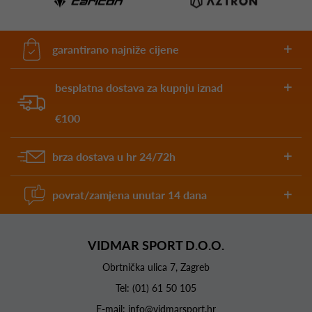
garantirano najniže cijene
besplatna dostava za kupnju iznad
€100
brza dostava u hr 24/72h
povrat/zamjena unutar 14 dana
VIDMAR SPORT D.O.O.
Obrtnička ulica 7, Zagreb
Tel:
(01) 61 50 105
E-mail:
info@vidmarsport.hr