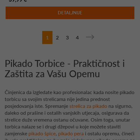
DETALJNIJE
1
2
3
4
Pikado Torbice - Praktičnost i
Zaštita za Vašu Opemu
Činjenica da izgledate kao profesionalac kada nosite pikado
torbicu sa svojim strelicama nije jedina prednost
posjedovanja iste. Spremanje
strelica za pikado
na sigurno,
daleko od prašine i ostalih vanjskih utjecaja, osigurava da
strelice duže vremena ostanu očuvane. Osim toga, unutar
torbica nalaze se i drugi džepovi u koje možete staviti
zamjenske
pikado špice
,
pikado pera
i ostalu opremu, čineći