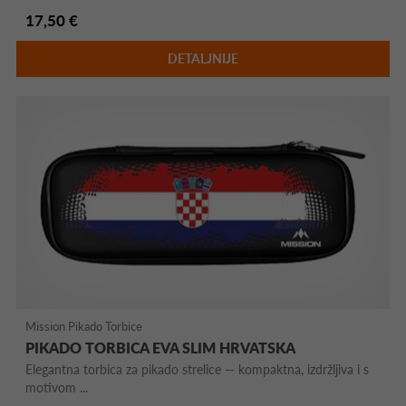
17,50 €
DETALJNIJE
Mission Pikado Torbice
PIKADO TORBICA EVA SLIM HRVATSKA
Elegantna torbica za pikado strelice — kompaktna, izdržljiva i s
motivom ...