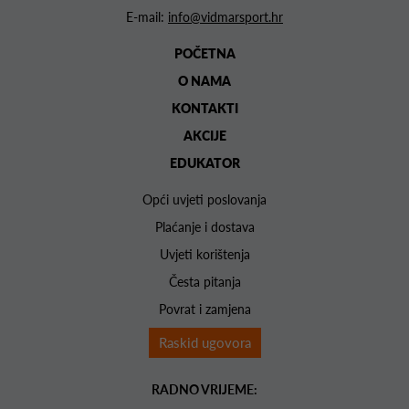
E-mail:
info@vidmarsport.hr
POČETNA
O NAMA
KONTAKTI
AKCIJE
EDUKATOR
Opći uvjeti poslovanja
Plaćanje i dostava
Uvjeti korištenja
Česta pitanja
Povrat i zamjena
Raskid ugovora
RADNO VRIJEME: