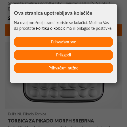
Spremite strelice i dodatke lako i sigurno s BULL’S NL SECC
Dartcase Hardcase ...
Ova stranica upotrebljava kolačiće
29,95 €
Na ovoj mrežnoj stranci koriste se kolačići. Molimo Vas
da pročitate
Politiku o kolačićima
ili prilagodite postavke.
DETALJNIJE
Prihvaćam sve
Prilagodi
Prihvaćam nužne
Bull's NL Pikado Torbice
TORBICA ZA PIKADO MORPH SREBRNA