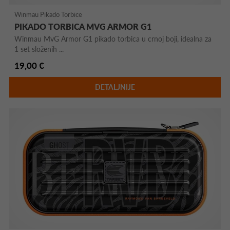
Winmau Pikado Torbice
PIKADO TORBICA MVG ARMOR G1
Winmau MvG Armor G1 pikado torbica u crnoj boji, idealna za
1 set složenih ...
19,00 €
DETALJNIJE