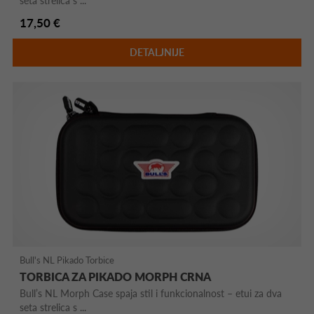
seta strelica s ...
17,50 €
DETALJNIJE
Bull's NL Pikado Torbice
TORBICA ZA PIKADO MORPH CRNA
Bull’s NL Morph Case spaja stil i funkcionalnost – etui za dva
seta strelica s ...