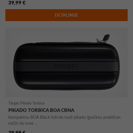
39,99 €
DETALJNIJE
Target Pikado Torbice
PIKADO TORBICA BOA CRNA
Kompaktna BOA Black futrola nudi pikado igračima praktičan
način da nose ...
39,99 €