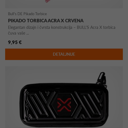
Bull's DE Pikado Torbice
PIKADO TORBICA ACRA X CRVENA
Elegantan dizajn i čvrsta konstrukcija – BULL'S Acra X torbica
čuva vaše ...
9,95 €
DETALJNIJE