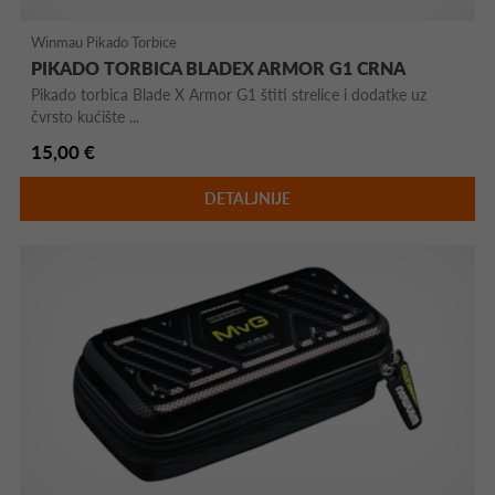
Winmau Pikado Torbice
PIKADO TORBICA BLADEX ARMOR G1 CRNA
Pikado torbica Blade X Armor G1 štiti strelice i dodatke uz
čvrsto kućište ...
15,00 €
DETALJNIJE