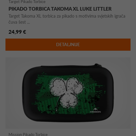
Target Pikado Torbice
PIKADO TORBICA TAKOMA XL LUKE LITTLER
Target Takoma XL torbica za pikado s motivima svjetskih igrača
čuva šest ...
24,99 €
DETALJNIJE
Mission Pikado Torbice