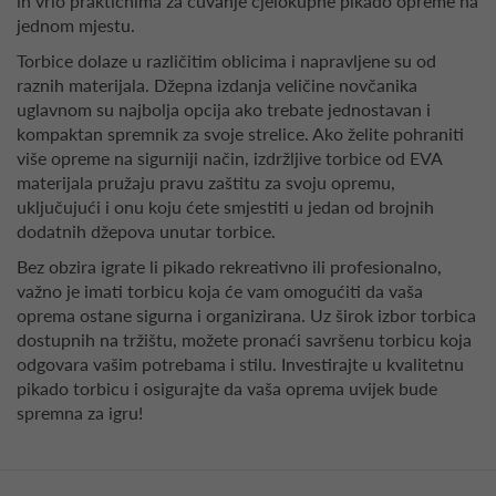
ih vrlo praktičnima za čuvanje cjelokupne pikado opreme na
jednom mjestu.
Torbice dolaze u različitim oblicima i napravljene su od
raznih materijala. Džepna izdanja veličine novčanika
uglavnom su najbolja opcija ako trebate jednostavan i
kompaktan spremnik za svoje strelice. Ako želite pohraniti
više opreme na sigurniji način, izdržljive torbice od EVA
materijala pružaju pravu zaštitu za svoju opremu,
uključujući i onu koju ćete smjestiti u jedan od brojnih
dodatnih džepova unutar torbice.
Bez obzira igrate li pikado rekreativno ili profesionalno,
važno je imati torbicu koja će vam omogućiti da vaša
oprema ostane sigurna i organizirana. Uz širok izbor torbica
dostupnih na tržištu, možete pronaći savršenu torbicu koja
odgovara vašim potrebama i stilu. Investirajte u kvalitetnu
pikado torbicu i osigurajte da vaša oprema uvijek bude
spremna za igru!