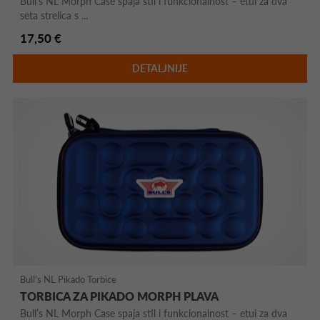
Bull’s NL Morph Case spaja stil i funkcionalnost – etui za dva
seta strelica s ...
17,50 €
DETALJNIJE
Bull's NL Pikado Torbice
TORBICA ZA PIKADO MORPH PLAVA
Bull’s NL Morph Case spaja stil i funkcionalnost – etui za dva