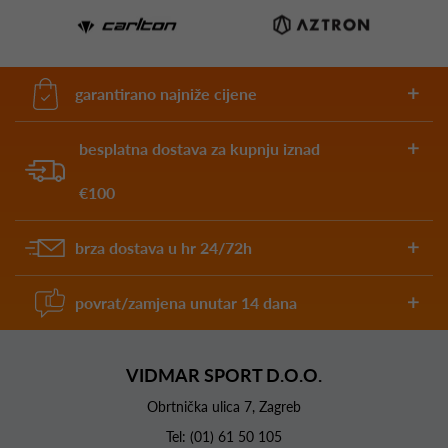
garantirano najniže cijene
besplatna dostava za kupnju iznad
€100
brza dostava u hr 24/72h
povrat/zamjena unutar 14 dana
VIDMAR SPORT D.O.O.
Obrtnička ulica 7, Zagreb
Tel:
(01) 61 50 105