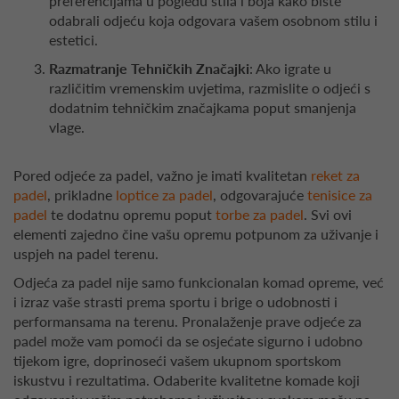
preferencijama u pogledu stila i boja kako biste
odabrali odjeću koja odgovara vašem osobnom stilu i
estetici.
Razmatranje Tehničkih Značajki
: Ako igrate u
različitim vremenskim uvjetima, razmislite o odjeći s
dodatnim tehničkim značajkama poput smanjenja
vlage.
Pored odjeće za padel, važno je imati kvalitetan
reket za
padel
, prikladne
loptice za padel
, odgovarajuće
tenisice za
padel
te dodatnu opremu poput
torbe za padel
. Svi ovi
elementi zajedno čine vašu opremu potpunom za uživanje i
uspjeh na padel terenu.
Odjeća za padel nije samo funkcionalan komad opreme, već
i izraz vaše strasti prema sportu i brige o udobnosti i
performansama na terenu. Pronalaženje prave odjeće za
padel može vam pomoći da se osjećate sigurno i udobno
tijekom igre, doprinoseći vašem ukupnom sportskom
iskustvu i rezultatima. Odaberite kvalitetne komade koji