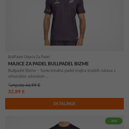
BullPadel Odjeća Za Padel
MAJICE ZA PADEL BULLPADEL BIZME
Bullpadel Bizme – funkcionalna padel majica kratkih rukava s
vrhunskim odvodom ...
*umjesto 46,99 €
32,89 €
DETALJNIJE
-30%