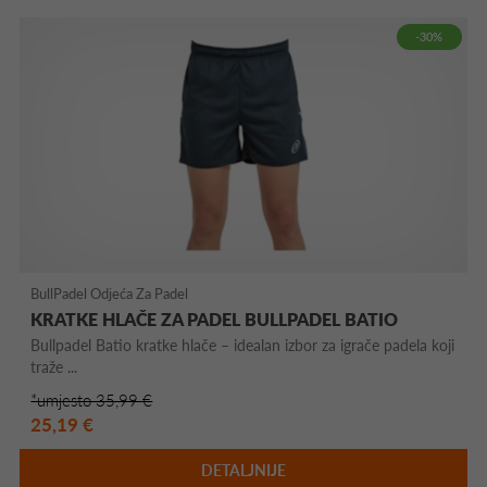
-30%
BullPadel Odjeća Za Padel
KRATKE HLAČE ZA PADEL BULLPADEL BATIO
Bullpadel Batio kratke hlače – idealan izbor za igrače padela koji
traže ...
*umjesto 35,99 €
25,19 €
DETALJNIJE