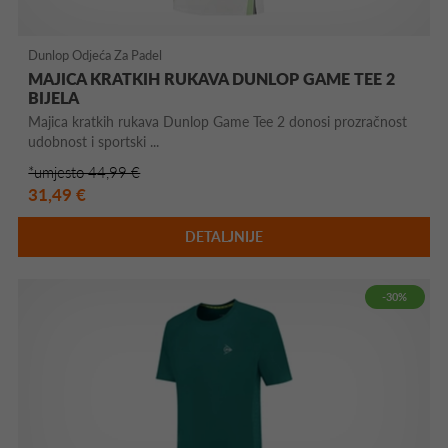
Dunlop Odjeća Za Padel
MAJICA KRATKIH RUKAVA DUNLOP GAME TEE 2
BIJELA
Majica kratkih rukava Dunlop Game Tee 2 donosi prozračnost
udobnost i sportski ...
*umjesto 44,99 €
31,49 €
DETALJNIJE
-30%