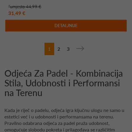
*umjesto 44,99 €
31,49 €
DETALJNIJE
1
2
3
Odjeća Za Padel - Kombinacija
Stila, Udobnosti i Performansi
na Terenu
Kada je riječ o padelu, odjeća igra ključnu ulogu ne samo u
estetici već i u udobnosti i performansama na terenu.
Pravilno odabrana odjeća za padel pruža udobnost,
omogućuje slobodu pokreta i prilagođava se različitim