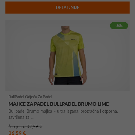
DETALJNIJE
-30%
BullPadel Odjeća Za Padel
MAJICE ZA PADEL BULLPADEL BRUMO LIME
Bullpadel Brumo majica – ultra lagana, prozračna i otporna,
savršena za ...
*umjesto 37,99 €
26,59 €