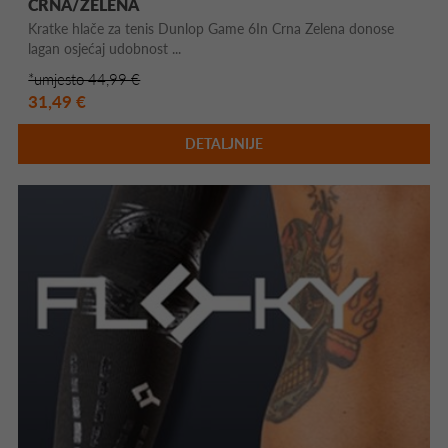
CRNA/ZELENA
Kratke hlače za tenis Dunlop Game 6In Crna Zelena donose
lagan osjećaj udobnost ...
*umjesto 44,99 €
31,49 €
DETALJNIJE