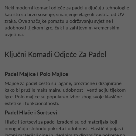
Neki moderni komadi odjeće za padel uključuju tehnologije
kao što su brzo sušenje, smanjenje vlage ili zaštita od UV
zraka. Ove značajke pomažu u održavanju svježine i
udobnosti tijekom igre, čak i u zahtjevnim vremenskim
uvjetima.
Ključni Komadi Odjeće Za Padel
Padel Majice i Polo Majice
Majice za padel često su lagane, prozračne i dizajnirane
kako bi pružile maksimalnu udobnost i ventilaciju tijekom
igre. Polo majice su popularan izbor zbog svoje klasične
estetike i funkcionalnosti.
Padel Hlače i Šortsevi
Hlače i šortsevi za padel izrađeni su od materijala koji
omogućuju slobodu pokreta i udobnost. Elastični pojas i
lagani materijali čine ih idealnim za dinamične pokrete na