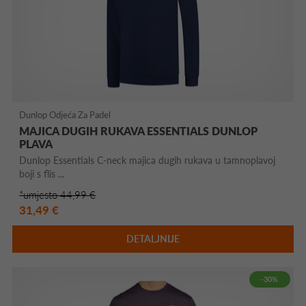
Dunlop Odjeća Za Padel
MAJICA DUGIH RUKAVA ESSENTIALS DUNLOP
PLAVA
Dunlop Essentials C-neck majica dugih rukava u tamnoplavoj
boji s flis ...
*umjesto 44,99 €
31,49 €
DETALJNIJE
-30%