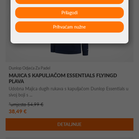
Prilagodi
Prihvaćam nužne
Dunlop Odjeća Za Padel
MAJICA S KAPULJAČOM ESSENTIALS FLYINGD
PLAVA
Udobna Majica dugih rukava s kapuljačom Dunlop Essentials u
sivoj boji s ...
*umjesto 54,99 €
38,49 €
DETALJNIJE