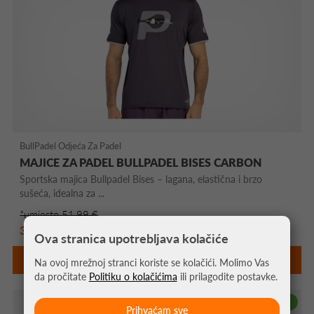
BullPadel Odjeća Za Padel
MAJICE ZA PADEL BULLPADEL BISES CARBON
Sportska majica Bullpadel Bises – lagana, elastična i brzo
sušeća, idealna za ...
*umjesto 51,99 €
36,39 €
Ova stranica upotrebljava kolačiće
DETALJNIJE
Na ovoj mrežnoj stranci koriste se kolačići. Molimo Vas
da pročitate
Politiku o kolačićima
ili prilagodite postavke.
-30%
Prihvaćam sve