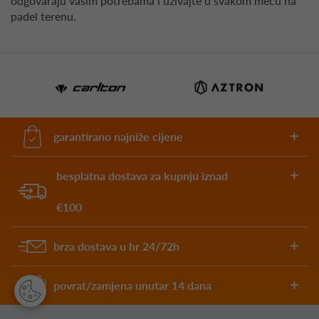
odgovaraju vašim potrebama i uživajte u svakom meču na
padel terenu.
garantirano najniže cijene
besplatna dostava za kupnju iznad
€100
brza dostava u hr 24/72h
povrat/zamjena unutar 14 dana