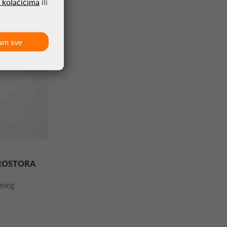
o kolačićima
ili
am sve
PROSTORA
rening