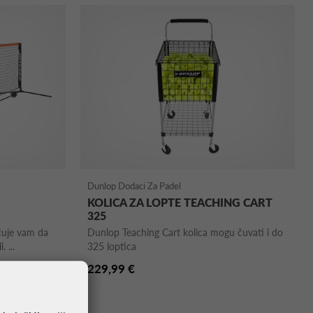
Dunlop Dodaci Za Padel
KOLICA ZA LOPTE TEACHING CART
325
ćuje vam da
Dunlop Teaching Cart kolica mogu čuvati i do
 ...
325 loptica
229,99 €