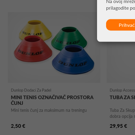
Na ovoj mrežn
prilagodite p
Prihva
Dunlop Dodaci Za Padel
Dunlop Access
MINI TENIS OZNAČIVAČ PROSTORA
TUBA ZA S
ČUNJ
Mini tenis čunj za maksimum na treningu
Tuba Za Skuplj
dobra opcija 
2,50 €
29,95 €