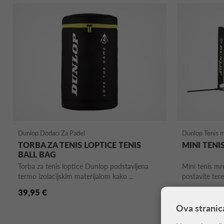
Dunlop Dodaci Za Padel
Dunlop Tenis 
TORBA ZA TENIS LOPTICE TENIS
MINI TENI
BALL BAG
Torba za tenis loptice Dunlop podstavljena
Mini tenis m
termo izolacijskim materijalom kako ...
postavite teren
39,95 €
129,99 €
Ova stranic