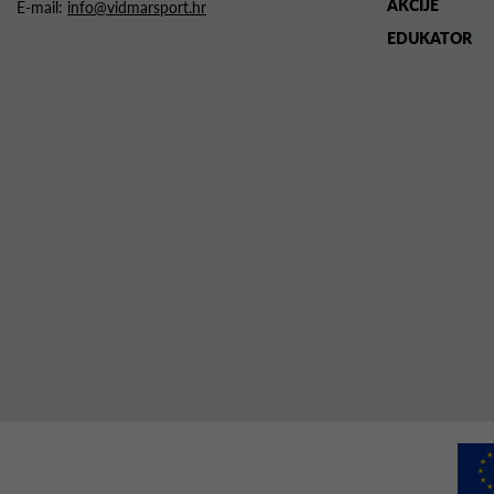
AKCIJE
E-mail:
info@vidmarsport.hr
EDUKATOR