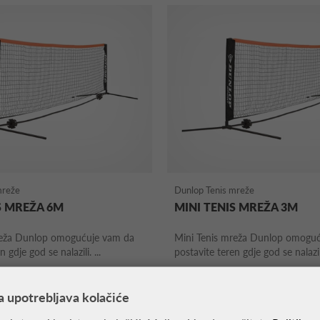
mreže
Dunlop Tenis mreže
S MREŽA 6M
MINI TENIS MREŽA 3M
reža Dunlop omogućuje vam da
Mini Tenis mreža Dunlop omogu
 gdje god se nalazili. ...
postavite teren gdje god se nalazili.
89,99 €
a upotrebljava kolačiće