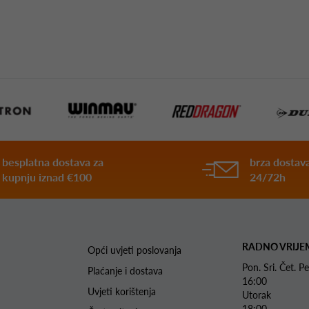
besplatna dostava za
brza dostava
kupnju iznad €100
24/72h
RADNO VRIJE
Opći uvjeti poslovanja
Pon. Sri. Čet.
Plaćanje i dostava
16:00
Uvjeti korištenja
Utorak 
18:00