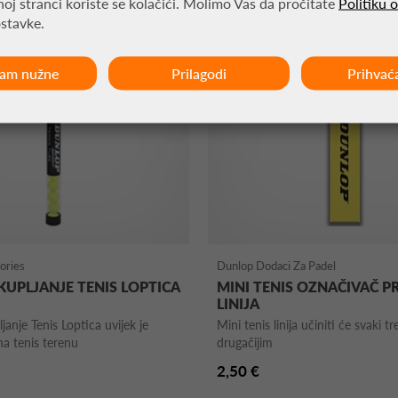
oj stranci koriste se kolačići. Molimo Vas da pročitate
Politiku 
ostavke.
ćam nužne
Prilagodi
Prihvać
ories
Dunlop Dodaci Za Padel
KUPLJANJE TENIS LOPTICA
MINI TENIS OZNAČIVAČ 
LINIJA
anje Tenis Loptica uvijek je
Mini tenis linija učiniti će svaki t
na tenis terenu
drugačijim
2,50 €