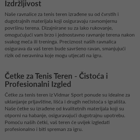
Izdržljivost
Naše ravnalice za tenis teren izrađene su od čvrstih i
dugotrajnih materijala koji osiguravaju ravnomjernu
površinu terena. Dizajnirane su za lako rukovanje,
omogućujući vam brzo i jednostavno ravnanje terena nakon
svakog meča ili treninga. Preciznost naših ravnalica
osigurava da vaš teren bude savršeno ravan, smanjujući
rizik od neravnina koje mogu utjecati na igru.
Četke za Tenis Teren - Čistoća i
Profesionalni Izgled
Četke za tenis teren iz Vidmar Sport ponude su idealne za
uklanjanje prljavštine, lišća i drugih nečistoća s igrališta.
Naše četke su izrađene od kvalitetnih materijala koji su
otporni na habanje, osiguravajući dugotrajnu upotrebu.
Pomoću naših četki, vaš teren će uvijek izgledati
profesionalno i biti spreman za igru.