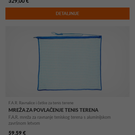
329,00 €
DETALJNIJE
F.A.R. Ravnalice i četke za tenis terene
MREŽA ZA POVLAČENJE TENIS TERENA
F.A.R. mreža za ravnanje teniskog terena s aluminijskom
završnom letvom
59,59 €