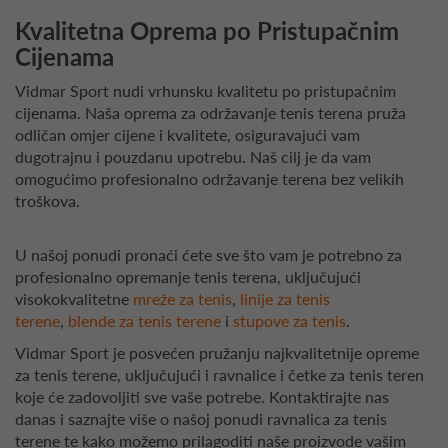
Kvalitetna Oprema po Pristupačnim
Cijenama
Vidmar Sport nudi vrhunsku kvalitetu po pristupačnim
cijenama. Naša oprema za održavanje tenis terena pruža
odličan omjer cijene i kvalitete, osiguravajući vam
dugotrajnu i pouzdanu upotrebu. Naš cilj je da vam
omogućimo profesionalno održavanje terena bez velikih
troškova.
U našoj ponudi pronaći ćete sve što vam je potrebno za
profesionalno opremanje tenis terena, uključujući
visokokvalitetne
mreže za tenis
,
linije za tenis
terene
,
blende za tenis terene
i
stupove za tenis
.
Vidmar Sport je posvećen pružanju najkvalitetnije opreme
za tenis terene, uključujući i ravnalice i četke za tenis teren
koje će zadovoljiti sve vaše potrebe. Kontaktirajte nas
danas i saznajte više o našoj ponudi ravnalica za tenis
terene te kako možemo prilagoditi naše proizvode vašim