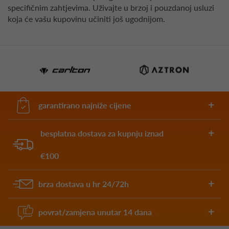
specifičnim zahtjevima. Uživajte u brzoj i pouzdanoj usluzi
koja će vašu kupovinu učiniti još ugodnijom.
garantirano najniže cijene
besplatna dostava za kupnju iznad
€100
brza dostava u hr 24/72h
povrat/zamjena unutar 14 dana