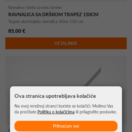
Ravnalice i četke za tenis terene
RAVNALICA SA DRŠKOM TRAPEZ 150CM
Trapez aluminijska ravnalica širine 150 cm
85,00 €
DETALJNIJE
Ova stranica upotrebljava kolačiće
Na ovoj mrežnoj stranci koriste se kolačići. Molimo Vas
da pročitate
Politiku o kolačićima
ili prilagodite postavke.
Prihvaćam sve
Ravnalice i četke za tenis terene