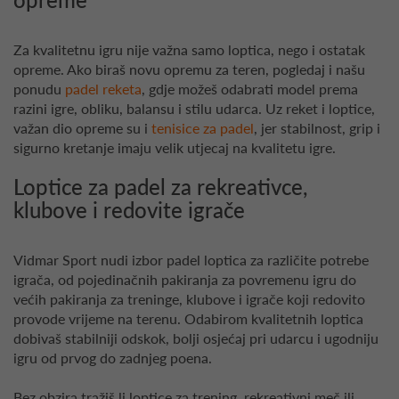
Za kvalitetnu igru nije važna samo loptica, nego i ostatak
opreme. Ako biraš novu opremu za teren, pogledaj i našu
ponudu
padel reketa
, gdje možeš odabrati model prema
razini igre, obliku, balansu i stilu udarca. Uz reket i loptice,
važan dio opreme su i
tenisice za padel
, jer stabilnost, grip i
sigurno kretanje imaju velik utjecaj na kvalitetu igre.
Loptice za padel za rekreativce,
klubove i redovite igrače
Vidmar Sport nudi izbor padel loptica za različite potrebe
igrača, od pojedinačnih pakiranja za povremenu igru do
većih pakiranja za treninge, klubove i igrače koji redovito
provode vrijeme na terenu. Odabirom kvalitetnih loptica
dobivaš stabilniji odskok, bolji osjećaj pri udarcu i ugodniju
igru od prvog do zadnjeg poena.
Bez obzira tražiš li loptice za trening, rekreativni meč ili