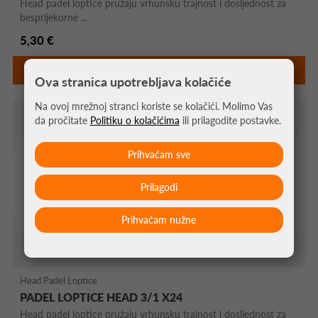
Head padel loptice pružaju vrhunsku trajnost i dosljednost za
besprijekorne ...
5,30 €
DETALJNIJE
Ova stranica upotrebljava kolačiće
Na ovoj mrežnoj stranci koriste se kolačići. Molimo Vas
da pročitate
Politiku o kolačićima
ili prilagodite postavke.
Prihvaćam sve
Prilagodi
Prihvaćam nužne
Head Padel Loptice
PADEL LOPTICE HEAD 3/1 X24
Head padel loptice pružaju vrhunsku trajnost i dosljednost za