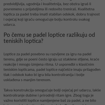
predvidljivija, ugodnija i kvalitetnija, bez obzira igraš li
povremeno s prijateljima ili redovito treniraš. Kvalitetna
loptica za padel treba imati stabilan odskok, dobru trajnost
i osjećaj koji igraču omogućuje bolju kontrolu svakog
udarca.
Po čemu se padel loptice razlikuju od
teniskih loptica?
Loptice za padel posebno su razvijene za igru na padel
terenu, gdje se poeni često igraju uz staklene stijene, kraće
reakcije i mnogo izmjena ritma. U usporedbi s klasičnim
teniskim lopticama, padel loptice najčešće imaju prilagođen
tlak i odskok kako bi igra bila kontroliranija i bolje
usklađena s manjim terenom.
Takva konstrukcija omogućuje bolji osjećaj pri udarcu, lakše
kontroliranje dubine i prirodniji ritam igre. Zbog toga je
važno koristiti loptice namijenjene baš za padel, a ne bilo