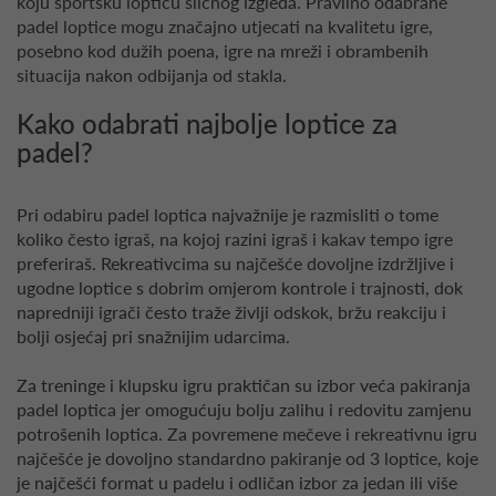
koju sportsku lopticu sličnog izgleda. Pravilno odabrane
padel loptice mogu značajno utjecati na kvalitetu igre,
posebno kod dužih poena, igre na mreži i obrambenih
situacija nakon odbijanja od stakla.
Kako odabrati najbolje loptice za
padel?
Pri odabiru padel loptica najvažnije je razmisliti o tome
koliko često igraš, na kojoj razini igraš i kakav tempo igre
preferiraš. Rekreativcima su najčešće dovoljne izdržljive i
ugodne loptice s dobrim omjerom kontrole i trajnosti, dok
napredniji igrači često traže življi odskok, bržu reakciju i
bolji osjećaj pri snažnijim udarcima.
Za treninge i klupsku igru praktičan su izbor veća pakiranja
padel loptica jer omogućuju bolju zalihu i redovitu zamjenu
potrošenih loptica. Za povremene mečeve i rekreativnu igru
najčešće je dovoljno standardno pakiranje od 3 loptice, koje
je najčešći format u padelu i odličan izbor za jedan ili više