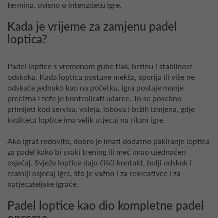
termina, ovisno o intenzitetu igre.
Kada je vrijeme za zamjenu padel
loptica?
Padel loptice s vremenom gube tlak, brzinu i stabilnost
odskoka. Kada loptica postane mekša, sporija ili više ne
odskače jednako kao na početku, igra postaje manje
precizna i teže je kontrolirati udarce. To se posebno
primijeti kod servisa, voleja, lobova i bržih izmjena, gdje
kvaliteta loptice ima velik utjecaj na ritam igre.
Ako igraš redovito, dobro je imati dodatno pakiranje loptica
za padel kako bi svaki trening ili meč imao ujednačen
osjećaj. Svježe loptice daju čišći kontakt, bolji odskok i
realniji osjećaj igre, što je važno i za rekreativce i za
natjecateljske igrače.
Padel loptice kao dio kompletne padel
opreme