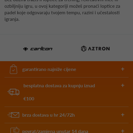
ozbiljniju igru, u ovoj kategoriji možeš pronaći loptice za
padel koje odgovaraju tvojem tempu, razini i učestalosti
igranja.
garantirano najniže cijene
besplatna dostava za kupnju iznad
€100
brza dostava u hr 24/72h
povrat/zamjena unutar 14 dana