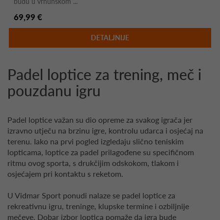
budu u vrhunskom ...
69,99 €
DETALJNIJE
Padel loptice za trening, meč i
pouzdanu igru
Padel loptice važan su dio opreme za svakog igrača jer
izravno utječu na brzinu igre, kontrolu udarca i osjećaj na
terenu. Iako na prvi pogled izgledaju slično teniskim
lopticama, loptice za padel prilagođene su specifičnom
ritmu ovog sporta, s drukčijim odskokom, tlakom i
osjećajem pri kontaktu s reketom.
U Vidmar Sport ponudi nalaze se padel loptice za
rekreativnu igru, treninge, klupske termine i ozbiljnije
mečeve. Dobar izbor loptica pomaže da igra bude