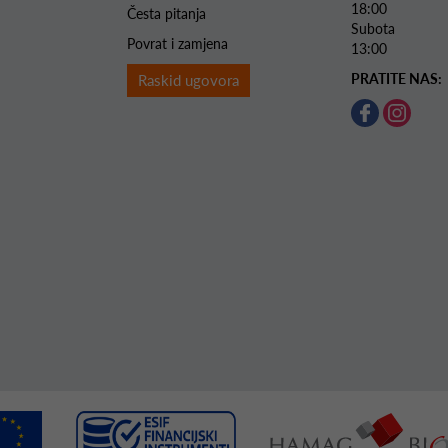
18:00
Česta pitanja
Subota 
Povrat i zamjena
13:00
PRATITE NAS:
Raskid ugovora