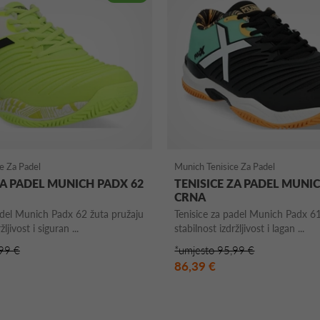
e Za Padel
Munich Tenisice Za Padel
ZA PADEL MUNICH PADX 62
TENISICE ZA PADEL MUNI
CRNA
adel Munich Padx 62 žuta pružaju
Tenisice za padel Munich Padx 6
ljivost i siguran ...
stabilnost izdržljivost i lagan ...
99 €
*umjesto 95,99 €
86,39 €