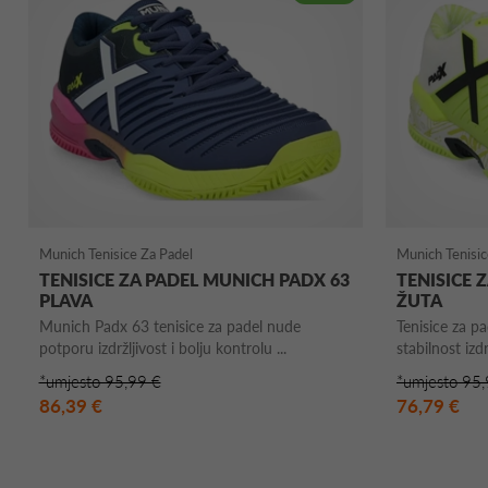
Munich Tenisice Za Padel
Munich Tenisic
TENISICE ZA PADEL MUNICH PADX 63
TENISICE 
PLAVA
ŽUTA
Munich Padx 63 tenisice za padel nude
Tenisice za p
potporu izdržljivost i bolju kontrolu ...
stabilnost izdrž
*umjesto 95,99 €
*umjesto 95,
86,39 €
76,79 €