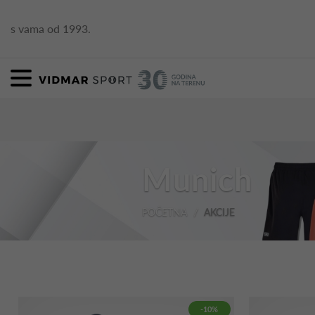
s vama od 1993.
Munich
POČETNA
AKCIJE
-10%