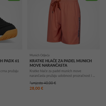
Munich Odjeća
CH PADX 61
KRATKE HLAČE ZA PADEL MUNICH
MOVE NARANČASTA
1crna pružaju
Kratke hlače za padel munich move
narančasta pružaju udobnost prozračnost i ...
*umjesto 40,00 €
28,00 €