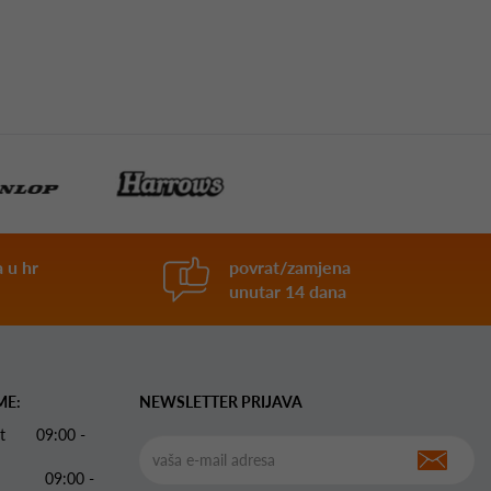
 u hr
povrat/zamjena
unutar 14 dana
ME:
NEWSLETTER PRIJAVA
 Pet 09:00 -
09:00 -