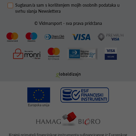
Suglasan/a sam s korištenjem mojih osobnih podataka u
svrhu slanja Newslettera
© Vidmarsport - sva prava pridržana
Krajnji primatelj ﬁnancijskog instrumenta suﬁnanciranog iz Europskog