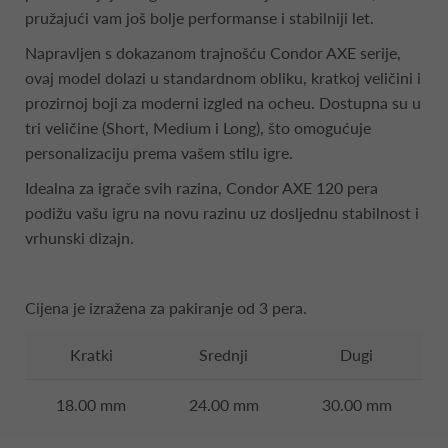
pružajući vam još bolje performanse i stabilniji let.
Napravljen s dokazanom trajnošću Condor AXE serije,
ovaj model dolazi u standardnom obliku, kratkoj veličini i
prozirnoj boji za moderni izgled na ocheu. Dostupna su u
tri veličine (Short, Medium i Long), što omogućuje
personalizaciju prema vašem stilu igre.
Idealna za igrače svih razina, Condor AXE 120 pera
podižu vašu igru na novu razinu uz dosljednu stabilnost i
vrhunski dizajn.
Cijena je izražena za pakiranje od 3 pera.
Kratki
Srednji
Dugi
18.00 mm
24.00 mm
30.00 mm