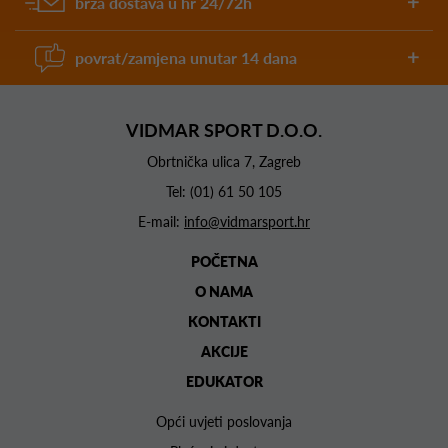
brza dostava u hr 24/72h
povrat/zamjena unutar 14 dana
VIDMAR SPORT D.O.O.
Obrtnička ulica 7, Zagreb
Tel:
(01) 61 50 105
E-mail:
info@vidmarsport.hr
POČETNA
O NAMA
KONTAKTI
AKCIJE
EDUKATOR
Opći uvjeti poslovanja