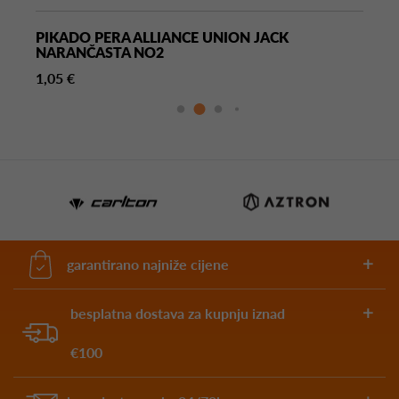
PIKADO PERA ALLIANCE UNION JACK
NARANČASTA NO2
1,05 €
garantirano najniže cijene
besplatna dostava za kupnju iznad
€100