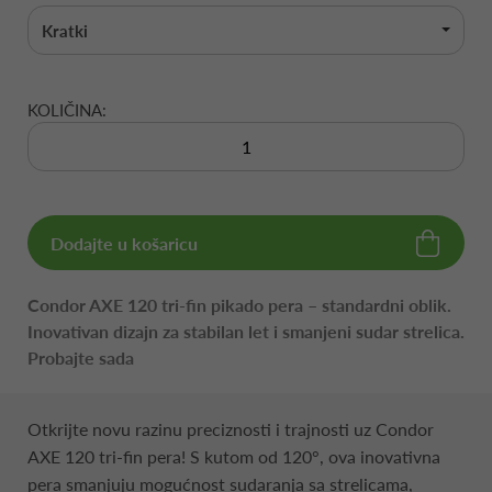
Kratki
KOLIČINA:
Dodajte u košaricu
Condor AXE 120 tri-fin pikado pera – standardni oblik.
Inovativan dizajn za stabilan let i smanjeni sudar strelica.
Probajte sada
Otkrijte novu razinu preciznosti i trajnosti uz Condor
AXE 120 tri-fin pera! S kutom od 120°, ova inovativna
pera smanjuju mogućnost sudaranja sa strelicama,