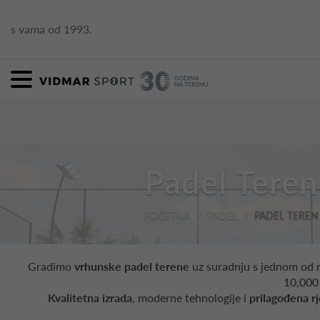
s vama od 1993.
Padel Teren
POČETNA
PADEL
PADEL TEREN
Gradimo
vrhunske padel terene
uz suradnju s jednom od naj
10,000 
Kvalitetna izrada
, moderne tehnologije i
prilagođena r