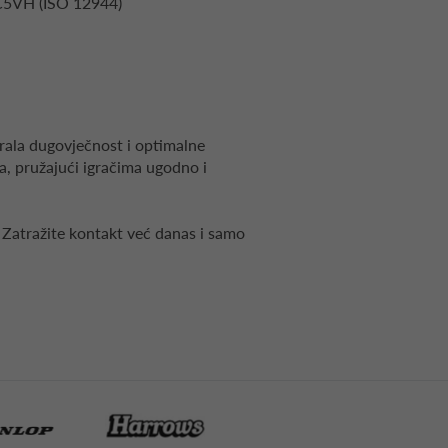
i C5VH (ISO 12944)
gurala dugovječnost i optimalne
na, pružajući igračima ugodno i
. Zatražite kontakt već danas i samo