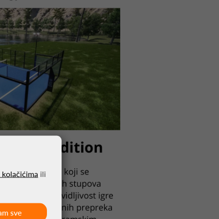
o kolačićima
ili
am sve