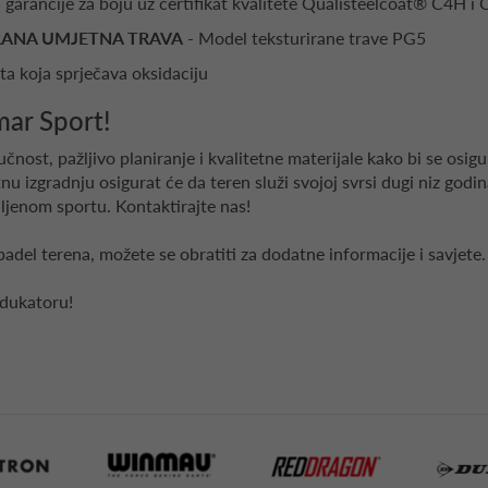
 garancije za boju uz certifikat kvalitete Qualisteelcoat® C4H 
RANA UMJETNA TRAVA
- Model teksturirane trave PG5
ta koja sprječava oksidaciju
mar Sport!
učnost, pažljivo planiranje i kvalitetne materijale kako bi se osi
nu izgradnju osigurat će da teren služi svojoj svrsi dugi niz godi
ljenom sportu. Kontaktirajte nas!
 padel terena, možete se obratiti za dodatne informacije i savjete
edukatoru!