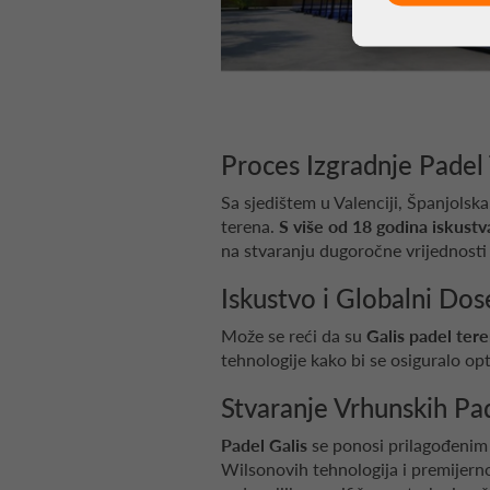
Proces Izgradnje Padel 
Sa sjedištem u Valenciji, Španjolska
terena.
S više od 18 godina iskustv
na stvaranju dugoročne vrijednosti
Iskustvo i Globalni Dos
Može se reći da su
Galis padel tere
tehnologije kako bi se osiguralo opt
Stvaranje Vrhunskih Pa
Padel Galis
se ponosi prilagođenim 
Wilsonovih tehnologija i premijernog