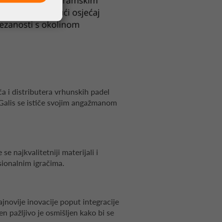
ča i distributera vrhunskih padel
 Galis se ističe svojim angažmanom
e se najkvalitetniji materijali i
esionalnim igračima.
jnovije inovacije poput integracije
n pažljivo je osmišljen kako bi se