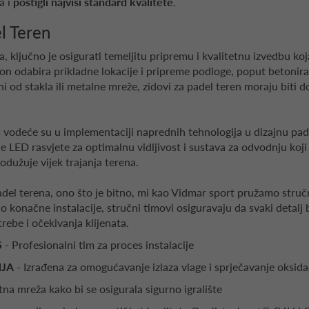
a i
postigli najviši standard kvalitete
.
l Teren
a, ključno je osigurati temeljitu pripremu i kvalitetnu izvedbu koj
n odabira prikladne lokacije i pripreme podloge, poput betoniranja
eni od stakla ili metalne mreže, zidovi za padel teren moraju biti d
 vodeće su u implementaciji naprednih tehnologija u dizajnu pade
ne LED rasvjete za optimalnu vidljivost i sustava za odvodnju koj
odužuje vijek trajanja terena.
padel terena, ono što je bitno, mi kao Vidmar sport pružamo struč
 konačne instalacije, stručni timovi osiguravaju da svaki detalj b
trebe i očekivanja klijenata.
S
- Profesionalni tim za proces instalacije
NJA
- Izrađena za omogućavanje izlaza vlage i sprječavanje oksida
tna mreža kako bi se osigurala sigurno igralište