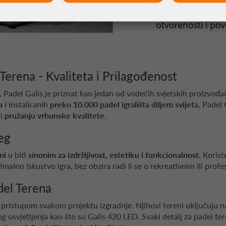
Terena - Kvaliteta i Prilagođenost
, Padel Galis je priznat kao jedan od vodećih svjetskih proizvođa
a
i instaliranih
preko 10.000 padel igrališta diljem svijeta
, Padel
 i
pružanju vrhunske kvalitete
.
eg
ni
u biti
sinonim za izdržljivost, estetiku i funkcionalnost
. Korist
imalno iskustvo igra, bez obzira radi li se o rekreativnim ili prof
del Terena
pristupom svakom projektu izgradnje. Njihovi tereni uključuju na
 osvjetljenja kao što su Galis 420 LED. Svaki detalj za padel tere