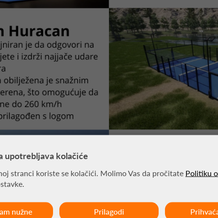
a upotrebljava kolačiće
oj stranci koriste se kolačići. Molimo Vas da pročitate
Politiku 
ostavke.
ćam nužne
Prilagodi
Prihvać