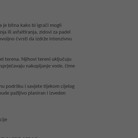
a je bitna kako bi igrači mogli
 ili asfaltiranja, zidovi za padel
ovoljno čvrsti da izdrže intenzivnu
l terena. Njihovi tereni uključuju
i sprječavaju nakupljanje vode, čime
nu podršku i savjete tijekom cijelog
ude pažljivo planiran i izveden
cije