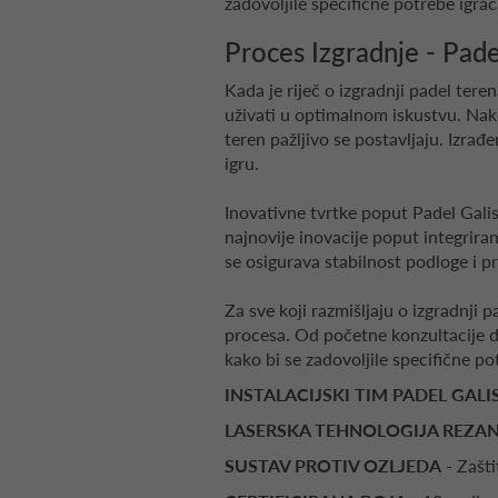
zadovoljile specifične potrebe igrač
Proces Izgradnje - Pade
Kada je riječ o izgradnji padel teren
uživati u optimalnom iskustvu. Nako
teren pažljivo se postavljaju. Izrađ
igru.
Inovativne tvrtke poput Padel Galis
najnovije inovacije poput integrira
se osigurava stabilnost podloge i pr
Za sve koji razmišljaju o izgradnji 
procesa. Od početne konzultacije do
kako bi se zadovoljile specifične po
INSTALACIJSKI TIM PADEL GALI
LASERSKA TEHNOLOGIJA REZA
SUSTAV PROTIV OZLJEDA
- Zašti