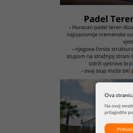
Ova stranic
Na ovoj mrežn
prilagodite p
Prihva