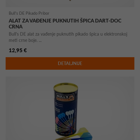
Bull's DE Pikado Pribor
ALAT ZA VAĐENJE PUKNUTIH ŠPICA DART-DOC
CRNA
Bull's DE alat za vađenje puknutih pikado špica u elektronskoj
meti crne boje. ...
12,95 €
DETALJNIJE