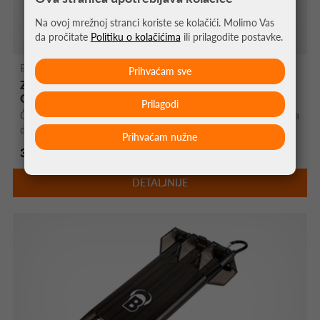
Na ovoj mrežnoj stranci koriste se kolačići. Molimo Vas
da pročitate
Politiku o kolačićima
ili prilagodite postavke.
Bull's DE Pikado Mete
Prihvaćam sve
ZAŠTITNI OKVIR ZA PIKADO METU BULL'S
QUARTERBACK CRVENA
Prilagodi
Četverodijelni Bulls Quarterback okvir za pikado metu osigurava
dugotrajnu ...
Prihvaćam nužne
33,95 €
DETALJNIJE