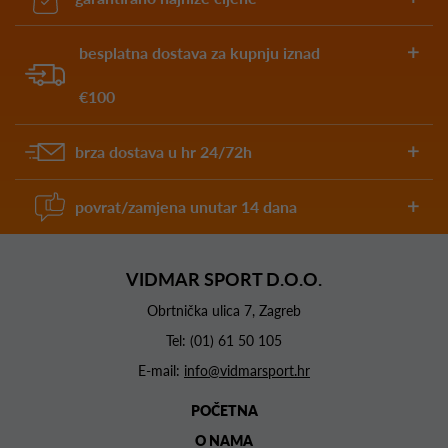
besplatna dostava za kupnju iznad
€100
brza dostava u hr 24/72h
povrat/zamjena unutar 14 dana
VIDMAR SPORT D.O.O.
Obrtnička ulica 7, Zagreb
Tel:
(01) 61 50 105
E-mail:
info@vidmarsport.hr
POČETNA
O NAMA