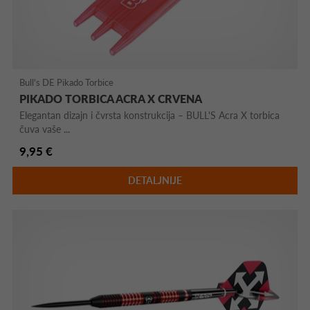
Bull's DE Pikado Torbice
PIKADO TORBICA ACRA X CRVENA
Elegantan dizajn i čvrsta konstrukcija – BULL'S Acra X torbica
čuva vaše ...
9,95 €
DETALJNIJE