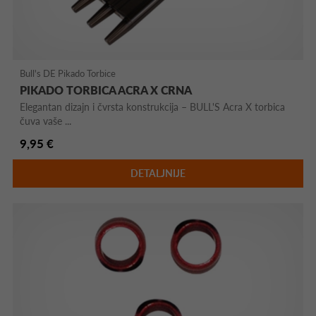
Bull's DE Pikado Torbice
PIKADO TORBICA ACRA X CRNA
Elegantan dizajn i čvrsta konstrukcija – BULL'S Acra X torbica
čuva vaše ...
9,95 €
DETALJNIJE