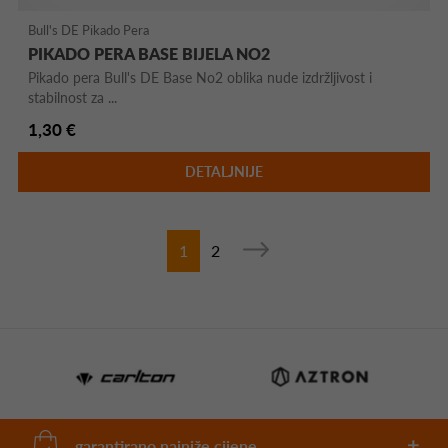
Bull's DE Pikado Pera
PIKADO PERA BASE BIJELA NO2
Pikado pera Bull's DE Base No2 oblika nude izdržljivost i
stabilnost za ...
1,30 €
DETALJNIJE
1
2
garantirano najniže cijene