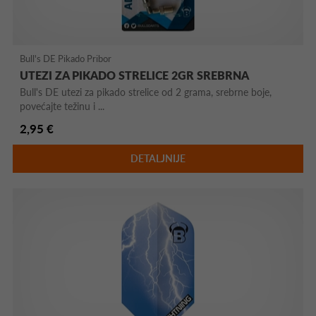
Bull's DE Pikado Pribor
UTEZI ZA PIKADO STRELICE 2GR SREBRNA
Bull's DE utezi za pikado strelice od 2 grama, srebrne boje,
povećajte težinu i ...
2,95 €
DETALJNIJE