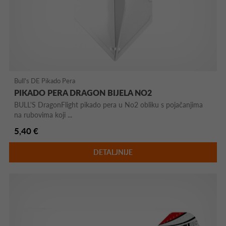
Bull's DE Pikado Pera
PIKADO PERA DRAGON BIJELA NO2
BULL'S DragonFlight pikado pera u No2 obliku s pojačanjima
na rubovima koji ...
5,40 €
DETALJNIJE