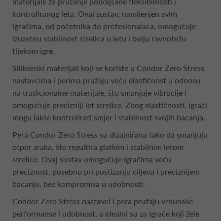
materijale za pružanje poboljšane fleksibilnosti i
kontroliranog leta. Ovaj sustav, namijenjen svim
igračima, od početnika do profesionalaca, omogućuje
izuzetnu stabilnost strelica u letu i bolju ravnotežu
tijekom igre.
Silikonski materijali koji se koriste u Condor Zero Stress
nastavcima i perima pružaju veću elastičnost u odnosu
na tradicionalne materijale, što smanjuje vibracije i
omogućuje precizniji let strelice. Zbog elastičnosti, igrači
mogu lakše kontrolirati smjer i stabilnost svojih bacanja.
Pera Condor Zero Stress su dizajnirana tako da smanjuju
otpor zraka, što rezultira glatkim i stabilnim letom
strelice. Ovaj sustav omogućuje igračima veću
preciznost, posebno pri postizanju ciljeva i preciznijem
bacanju, bez kompromisa u udobnosti.
Condor Zero Stress nastavci i pera pružaju vrhunske
performanse i udobnost, a idealni su za igrače koji žele