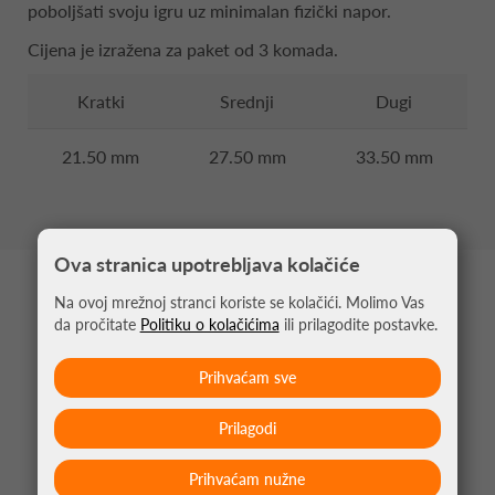
poboljšati svoju igru uz minimalan fizički napor.
Cijena je izražena za paket od 3 komada.
Kratki
Srednji
Dugi
21.50 mm
27.50 mm
33.50 mm
Ova stranica upotrebljava kolačiće
MOŽDA VAS ZANIMA
Na ovoj mrežnoj stranci koriste se kolačići. Molimo Vas
da pročitate
Politiku o kolačićima
ili prilagodite postavke.
Prihvaćam sve
Prilagodi
Prihvaćam nužne