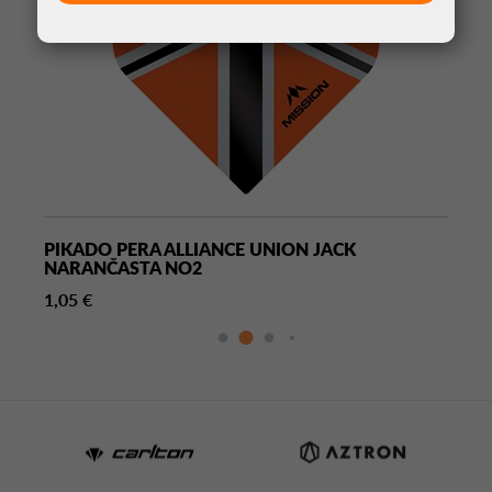
PIKADO PERA ALLIANCE UNION JACK
NARANČASTA NO2
1,05 €