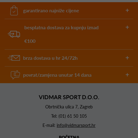
garantirano najniže cijene
besplatna dostava za kupnju iznad
€100
brza dostava u hr 24/72h
povrat/zamjena unutar 14 dana
VIDMAR SPORT D.O.O.
Obrtnička ulica 7, Zagreb
Tel:
(01) 61 50 105
E-mail:
info@vidmarsport.hr
POČETNA