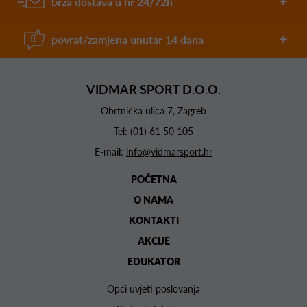
brza dostava u hr 24/72h
povrat/zamjena unutar 14 dana
VIDMAR SPORT D.O.O.
Obrtnička ulica 7, Zagreb
Tel:
(01) 61 50 105
E-mail:
info@vidmarsport.hr
POČETNA
O NAMA
KONTAKTI
AKCIJE
EDUKATOR
Opći uvjeti poslovanja