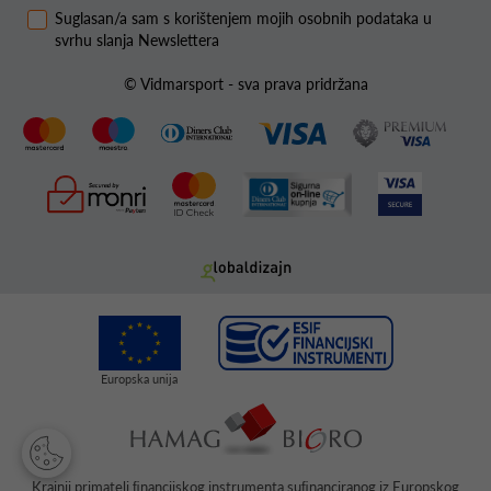
Suglasan/a sam s korištenjem mojih osobnih podataka u
svrhu slanja Newslettera
© Vidmarsport - sva prava pridržana
Krajnji primatelj ﬁnancijskog instrumenta suﬁnanciranog iz Europskog