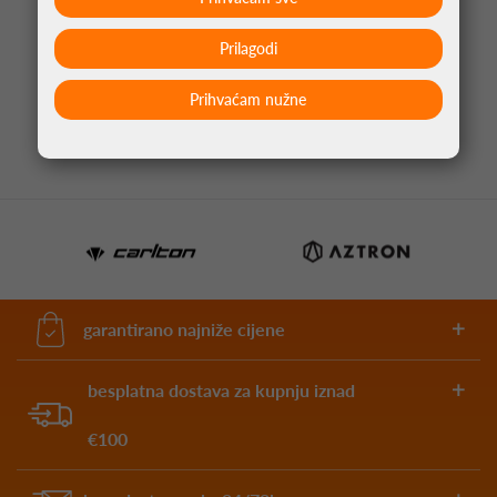
ŽICA ZA TENIS BABOLAT RPM BLAST 1.25 200M
Prilagodi
219,95 €
Prihvaćam nužne
garantirano najniže cijene
besplatna dostava za kupnju iznad
€100