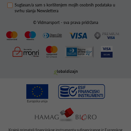
Suglasan/a sam s korištenjem mojih osobnih podataka u
svrhu slanja Newslettera
© Vidmarsport - sva prava pridržana
Krajnji primatelj ﬁnancijskog instrumenta suﬁnanciranog iz Europskog