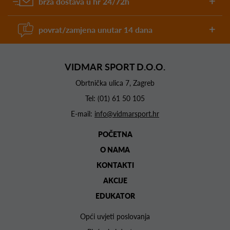
brza dostava u hr 24/72h
povrat/zamjena unutar 14 dana
VIDMAR SPORT D.O.O.
Obrtnička ulica 7, Zagreb
Tel:
(01) 61 50 105
E-mail:
info@vidmarsport.hr
POČETNA
O NAMA
KONTAKTI
AKCIJE
EDUKATOR
Opći uvjeti poslovanja