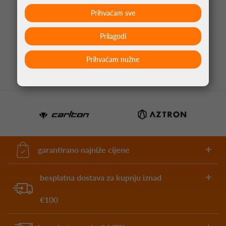
Prihvaćam sve
ŽICA ZA TENIS BABOLAT RPM BLAST 1.25 200M
219,95 €
Prilagodi
Prihvaćam nužne
garantirano najniže cijene
besplatna dostava za kupnju iznad
€100