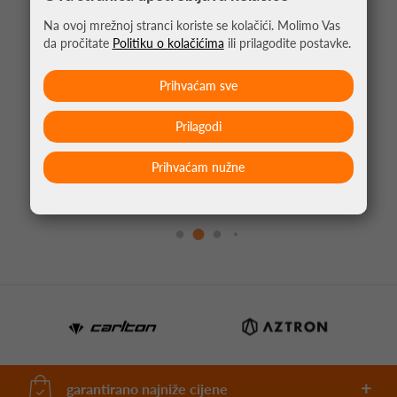
Na ovoj mrežnoj stranci koriste se kolačići. Molimo Vas
da pročitate
Politiku o kolačićima
ili prilagodite postavke.
Prihvaćam sve
Prilagodi
ŽICA ZA TENIS BABOLAT RPM HURRICANE 1.25
Prihvaćam nužne
200M
159,95 €
garantirano najniže cijene