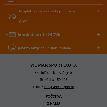
besplatna dostava za kupnju iznad
€100
brza dostava u hr 24/72h
povrat/zamjena unutar 14 dana
VIDMAR SPORT D.O.O.
Obrtnička ulica 7, Zagreb
Tel:
(01) 61 50 105
E-mail:
info@vidmarsport.hr
POČETNA
O NAMA