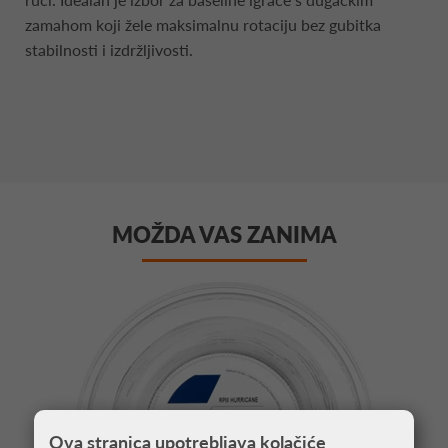
zamahom koji žele maksimalnu rotaciju bez gubitka
stabilnosti i izdržljivosti.
MOŽDA VAS ZANIMA
Ova stranica upotrebljava kolačiće