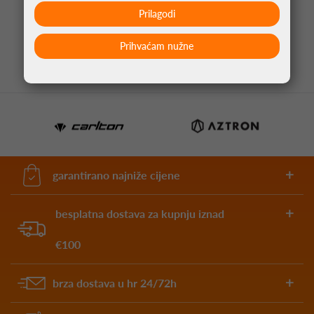
Prilagodi
219,95 €
Prihvaćam nužne
garantirano najniže cijene
besplatna dostava za kupnju iznad
€100
brza dostava u hr 24/72h