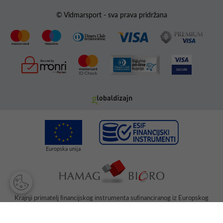
© Vidmarsport - sva prava pridržana
Krajnji primatelj ﬁnancijskog instrumenta suﬁnanciranog iz Europskog
fonda za regionalni razvoj u sklopu Operativnog programa „Konkurentnost
i kohezija“