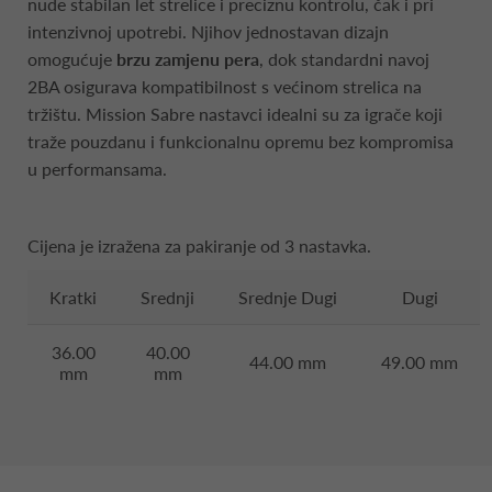
nude stabilan let strelice i preciznu kontrolu, čak i pri
intenzivnoj upotrebi. Njihov jednostavan dizajn
omogućuje
brzu zamjenu pera
, dok standardni navoj
2BA osigurava kompatibilnost s većinom strelica na
tržištu. Mission Sabre nastavci idealni su za igrače koji
traže pouzdanu i funkcionalnu opremu bez kompromisa
u performansama.
Cijena je izražena za pakiranje od 3 nastavka.
Kratki
Srednji
Srednje Dugi
Dugi
36.00
40.00
44.00 mm
49.00 mm
mm
mm