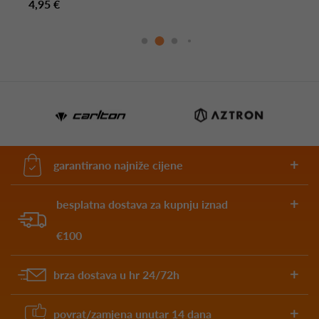
4,95 €
garantirano najniže cijene
besplatna dostava za kupnju iznad
€100
brza dostava u hr 24/72h
povrat/zamjena unutar 14 dana