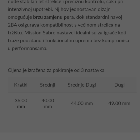
nude stabilan let strelice i preciznu kontrolu, čak i pri
intenzivnoj upotrebi. Njihov jednostavan dizajn
omogućuje
brzu zamjenu pera
, dok standardni navoj
2BA osigurava kompatibilnost s većinom strelica na
tržištu. Mission Sabre nastavci idealni su za igrače koji
traže pouzdanu i funkcionalnu opremu bez kompromisa
u performansama.
Cijena je izražena za pakiranje od 3 nastavka.
Kratki
Srednji
Srednje Dugi
Dugi
36.00
40.00
44.00 mm
49.00 mm
mm
mm