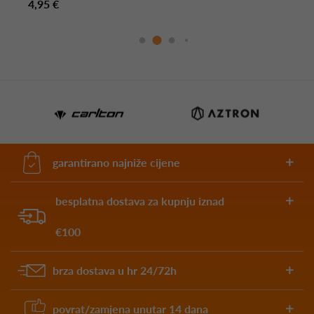
4,95 €
garantirano najniže cijene
besplatna dostava za kupnju iznad
€100
brza dostava u hr 24/72h
povrat/zamjena unutar 14 dana