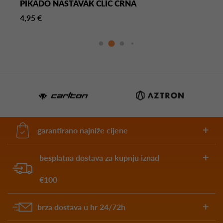
PIKADO NASTAVAK CLIC CRNA
4,95 €
garantirano najniže cijene
besplatna dostava za kupnju iznad
€100
brza dostava u hr 24/72h