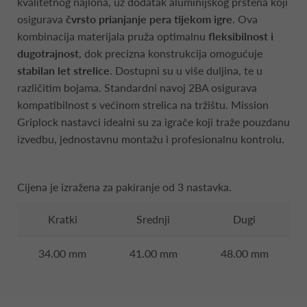
kvalitetnog najlona, uz dodatak aluminijskog prstena koji
osigurava
čvrsto prianjanje pera tijekom igre
. Ova
kombinacija materijala pruža optimalnu
fleksibilnost i
dugotrajnost
, dok precizna konstrukcija omogućuje
stabilan let strelice
. Dostupni su u više duljina, te u
različitim bojama. Standardni navoj 2BA osigurava
kompatibilnost s većinom strelica na tržištu. Mission
Griplock nastavci idealni su za igrače koji traže pouzdanu
izvedbu, jednostavnu montažu i profesionalnu kontrolu.
Cijena je izražena za pakiranje od 3 nastavka.
Kratki
Srednji
Dugi
34.00 mm
41.00 mm
48.00 mm