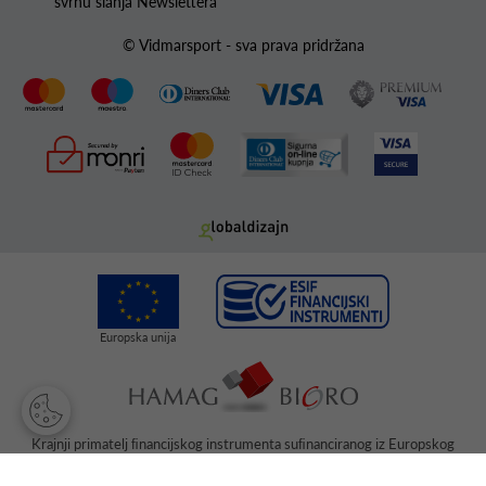
svrhu slanja Newslettera
© Vidmarsport - sva prava pridržana
Krajnji primatelj ﬁnancijskog instrumenta suﬁnanciranog iz Europskog
fonda za regionalni razvoj u sklopu Operativnog programa „Konkurentnost
i kohezija“