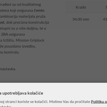
zrađeni su od kvalitetnog
Kratki
rstena koji osigurava
čvrsto
ombinacija materijala pruža
34.00 mm
4
ost
, dok precizna konstrukcija
stupni su u više duljina, te u
j 2BA osigurava
a tržištu. Mission Griplock
raže pouzdanu izvedbu,
nu kontrolu.
 nastavka.
a upotrebljava kolačiće
oj stranci koriste se kolačići. Molimo Vas da pročitate
Politiku 
ostavke.