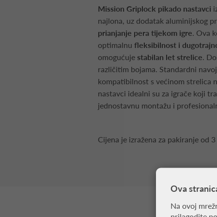
Mission Griplock pikado nastavci
i
najlona, uz dodatak aluminijskog p
prianjanje pera tijekom igre
. Ova k
optimalnu
fleksibilnost i dugotrajn
omogućuje
stabilan let strelice
. Do
različitim bojama. Standardni navo
kompatibilnost s većinom strelica n
nastavci idealni su za igrače koji t
jednostavnu montažu i profesional
Cijena je izražena za pakiranje od 3
Ova stranic
Na ovoj mrežn
prilagodite p