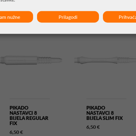
MOŽDA VAS ZANIMA
ćam nužne
Prilagodi
Prihvać
PIKADO
PIKADO
NASTAVCI 8
NASTAVCI 8
BIJELA REGULAR
BIJELA SLIM FIX
FIX
6,50 €
6,50 €