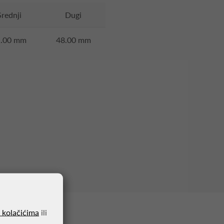
Srednji
Dugi
1.00 mm
48.00 mm
o kolačićima
ili