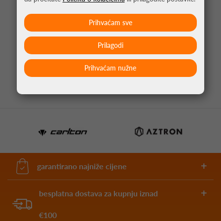
Prihvaćam sve
ŽICA ZA TENIS BABOLAT RPM BLAST 1.25 200M
Prilagodi
219,95 €
Prihvaćam nužne
garantirano najniže cijene
besplatna dostava za kupnju iznad
€100