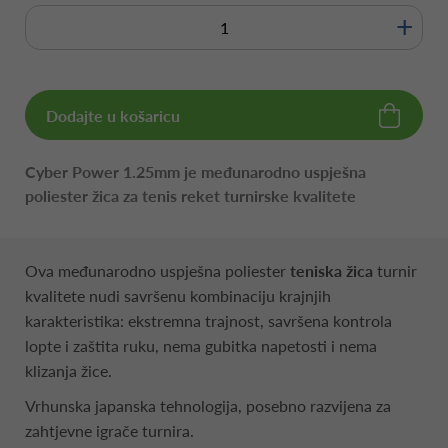
+
Dodajte u košaricu
Cyber Power 1.25mm je međunarodno uspješna
poliester žica za tenis reket turnirske kvalitete
Ova međunarodno uspješna poliester
teniska žica
turnir
kvalitete nudi savršenu kombinaciju krajnjih
karakteristika: ekstremna trajnost, savršena kontrola
lopte i zaštita ruku, nema gubitka napetosti i nema
klizanja žice.
Vrhunska japanska tehnologija, posebno razvijena za
zahtjevne igrače turnira.