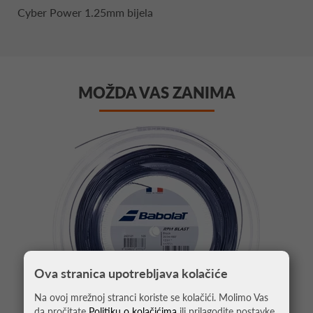
Cyber Power 1.25mm bijela
MOŽDA VAS ZANIMA
Ova stranica upotrebljava kolačiće
Na ovoj mrežnoj stranci koriste se kolačići. Molimo Vas
da pročitate
Politiku o kolačićima
ili prilagodite postavke.