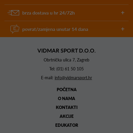
brza dostava u hr 24/72h
povrat/zamjena unutar 14 dana
VIDMAR SPORT D.O.O.
Obrtnička ulica 7, Zagreb
Tel:
(01) 61 50 105
E-mail:
info@vidmarsport.hr
POČETNA
O NAMA
KONTAKTI
AKCIJE
EDUKATOR