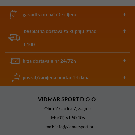
garantirano najniže cijene
besplatna dostava za kupnju iznad
€100
brza dostava u hr 24/72h
povrat/zamjena unutar 14 dana
VIDMAR SPORT D.O.O.
Obrtnička ulica 7, Zagreb
Tel:
(01) 61 50 105
E-mail:
info@vidmarsport.hr