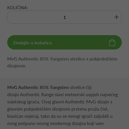
KOLIČINA:
+
Dodajte u košaricu
MvG Authentic 85% Tungsten strelice s pobjedničkim
dizajnom
MvG Authentic 85% Tungsten
strelice čiji
dizajn Authentic Range slavi meteorski uspjeh najvećeg
svjetskog igrača. Ovaj glavni Authentic MvG dizajn s
glavnim pobjedničkim dizajnom prstena pruža čist,
klasičan osjećaj, tako da su se mnogi igrači zaljubili u
ovog potpuno novog modernog dizajna koji vam