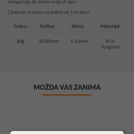
omogućuje da imate svoju A-igru.
Cijena je izražena za paket od 3 strelice
Težina
Dužina
Širina
Materijal
20g
50.80mm
6.10mm
85%
Tungsten
MOŽDA VAS ZANIMA