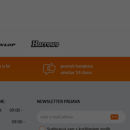
 u hr
povrat/zamjena
unutar 14 dana
ME:
NEWSLETTER PRIJAVA
 Pet 09:00 -
09:00 -
Suglasan/a sam s korištenjem mojih