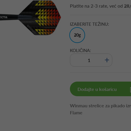
Platite na
2-3 rate
, već od
28,
IZABERITE TEŽINU:
20g
KOLIČINA:
+
Dodajte u košaricu
Winmau strelice za pikado iz
Flame