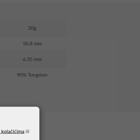
20g
50.8 mm
6.35 mm
90% Tungsten
o kolačićima
ili