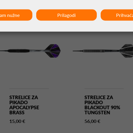
ćam nužne
Prilagodi
Prihvać
STRELICE ZA
STRELICE ZA
PIKADO
PIKADO
APOCALYPSE
BLACKOUT 90%
BRASS
TUNGSTEN
15,00 €
56,00 €