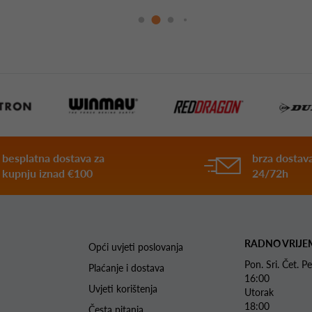
besplatna dostava za
brza dostava
kupnju iznad €100
24/72h
RADNO VRIJE
Opći uvjeti poslovanja
Pon. Sri. Čet.
Plaćanje i dostava
16:00
Uvjeti korištenja
Utorak 
18:00
Česta pitanja