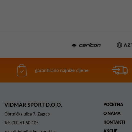
garantirano najniže cijene
VIDMAR SPORT D.O.O.
POČETNA
O NAMA
Obrtnička ulica 7, Zagreb
KONTAKTI
Tel:
(01) 61 50 105
AKCIJE
E-mail:
info@vidmarsport.hr