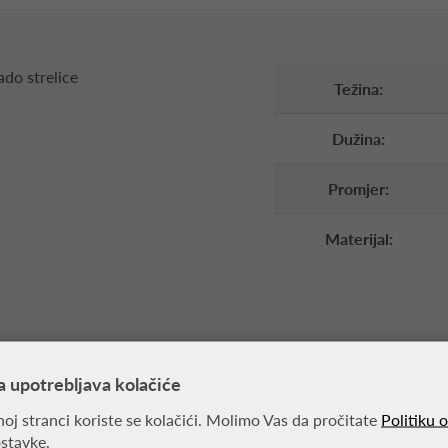
ado strelice
Težina:
Dužina:
Promjer:
Materijal:
a upotrebljava kolačiće
oj stranci koriste se kolačići. Molimo Vas da pročitate
Politiku 
MOŽDA VAS ZANIMA
ostavke.