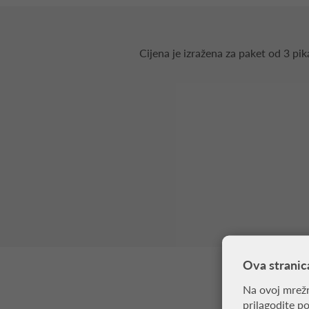
Cijena je izražena za paket od 3 pik
Ova stranic
Na ovoj mrežn
prilagodite p