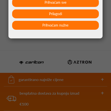
Prihvaćam sve
Prilagodi
STRELICE ZA PIKADO APOCALYPSE BRASS
15,00 €
Prihvaćam nužne
garantirano najniže cijene
besplatna dostava za kupnju iznad
€100