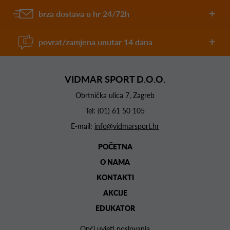
brza dostava u hr 24/72h
povrat/zamjena unutar 14 dana
VIDMAR SPORT D.O.O.
Obrtnička ulica 7, Zagreb
Tel:
(01) 61 50 105
E-mail:
info@vidmarsport.hr
POČETNA
O NAMA
KONTAKTI
AKCIJE
EDUKATOR
Opći uvjeti poslovanja