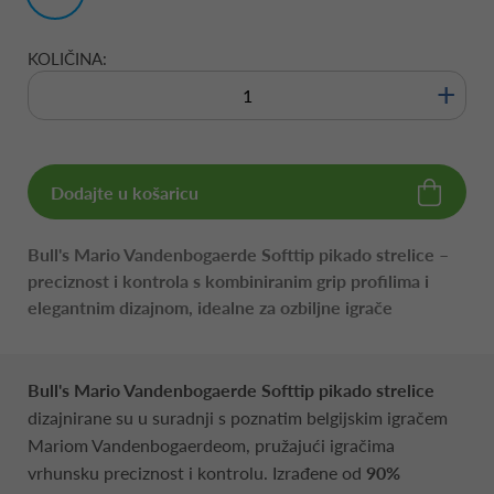
KOLIČINA:
+
Dodajte u košaricu
Bull's Mario Vandenbogaerde Softtip pikado strelice –
preciznost i kontrola s kombiniranim grip profilima i
elegantnim dizajnom, idealne za ozbiljne igrače
Bull's Mario Vandenbogaerde Softtip pikado strelice
dizajnirane su u suradnji s poznatim belgijskim igračem
Mariom Vandenbogaerdeom, pružajući igračima
vrhunsku preciznost i kontrolu. Izrađene od
90%