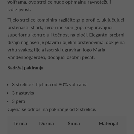
volframa
, ove strelice nude optimalnu ravnotežu i
izdržljivost.
Tijelo strelice kombinira različite grip profile, uključujući
prstenasti, shark, zero i incision grip, osiguravajući
superiornu kontrolu i točnost na ploči. Elegantni srebrni
dizajn naglašen je plavim i bijelim prstenovima, dok je na
vrhu svakog tijela laserski ugraviran logo Maria
Vandenbogaerdea, dodajući osobni pečat.
Sadržaj pakiranja:
3 strelice s tijelima od 90% volframa
3 nastavka
3 pera
Cijena se odnosi na pakiranje od 3 strelice.
Težina
Dužina
Širina
Materijal