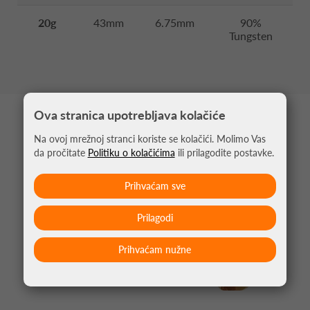
20g
43mm
6.75mm
90%
Tungsten
Ova stranica upotrebljava kolačiće
MOŽDA VAS ZANIMA
Na ovoj mrežnoj stranci koriste se kolačići. Molimo Vas
da pročitate
Politiku o kolačićima
ili prilagodite postavke.
Prihvaćam sve
Prilagodi
Prihvaćam nužne