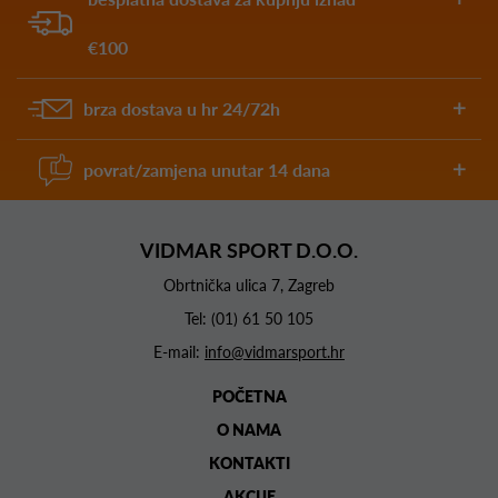
€100
brza dostava u hr 24/72h
povrat/zamjena unutar 14 dana
VIDMAR SPORT D.O.O.
Obrtnička ulica 7, Zagreb
Tel:
(01) 61 50 105
E-mail:
info@vidmarsport.hr
POČETNA
O NAMA
KONTAKTI
AKCIJE