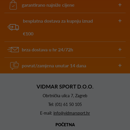
garantirano najniže cijene
besplatna dostava za kupnju iznad
€100
brza dostava u hr 24/72h
povrat/zamjena unutar 14 dana
VIDMAR SPORT D.O.O.
Obrtnička ulica 7, Zagreb
Tel:
(01) 61 50 105
E-mail:
info@vidmarsport.hr
POČETNA