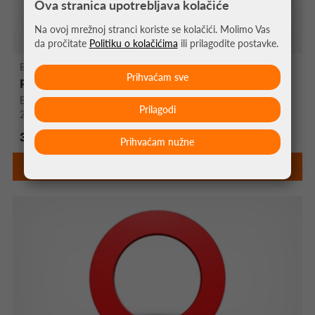
Ova stranica upotrebljava kolačiće
Na ovoj mrežnoj stranci koriste se kolačići. Molimo Vas
da pročitate
Politiku o kolačićima
ili prilagodite postavke.
Bull's NL Bull's NL Soft Pikado Špice
Prihvaćam sve
PIKADO ŠPICE LONG LIFE SHORT 100KOM BIJELA
BULL'S NL Long Life Short pikado špice s 2BA navojem, duljine
Prilagodi
20,5 mm, ...
3,25 €
Prihvaćam nužne
DETALJNIJE