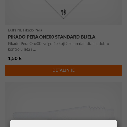
Bull's NL Pikado Pera
PIKADO PERA ONE00 STANDARD BIJELA
Pikado Pera One00 za igrače koji žele uredan dizajn, dobru
kontrolu leta i ...
1,50 €
DETALJNIJE