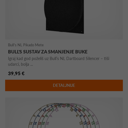
Bull's NL Pikado Mete
BULL'S SUSTAV ZA SMANJENJE BUKE
Igraj kad god poželiš uz Bull’s NL Dartboard Silencer – tiši
udarci, bolja ...
39,95 €
DETALJNIJE