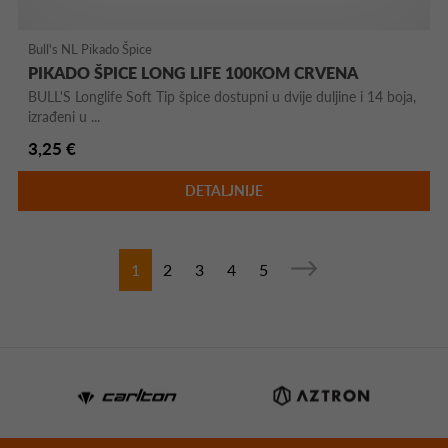
Bull's NL Pikado Špice
PIKADO ŠPICE LONG LIFE 100KOM CRVENA
BULL'S Longlife Soft Tip špice dostupni u dvije duljine i 14 boja,
izrađeni u ...
3,25 €
DETALJNIJE
1
2
3
4
5