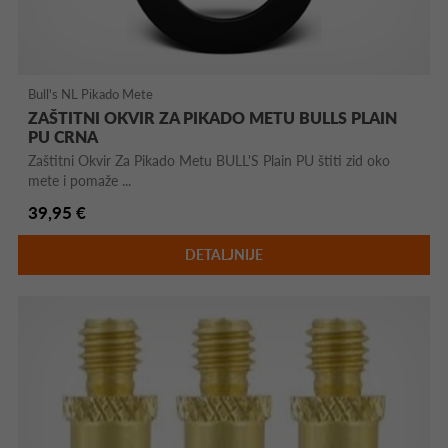
Bull's NL Pikado Mete
ZAŠTITNI OKVIR ZA PIKADO METU BULLS PLAIN
PU CRNA
Zaštitni Okvir Za Pikado Metu BULL'S Plain PU štiti zid oko
mete i pomaže ...
39,95 €
DETALJNIJE