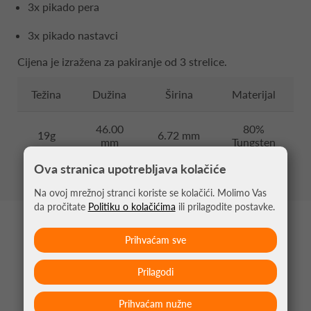
3x pikado pera
3x pikado nastavci
Cijena je izražena za pakiranje od 3 strelice.
Težina
Dužina
Širina
Materijal
46.00
80%
19g
6.72 mm
mm
Tungsten
Ova stranica upotrebljava kolačiće
Na ovoj mrežnoj stranci koriste se kolačići. Molimo Vas
da pročitate
Politiku o kolačićima
ili prilagodite postavke.
MOŽDA VAS ZANIMA
Prihvaćam sve
Prilagodi
Prihvaćam nužne