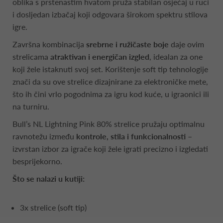
oblika s prstenastim hvatom pruža stabilan osjećaj u ruci
i dosljedan izbačaj koji odgovara širokom spektru stilova
igre.
Završna kombinacija
srebrne i ružičaste boje
daje ovim
strelicama
atraktivan i energičan izgled
, idealan za one
koji žele istaknuti svoj set. Korištenje soft tip tehnologije
znači da su ove strelice dizajnirane za elektroničke mete,
što ih čini vrlo pogodnima za igru kod kuće, u igraonici ili
na turniru.
Bull’s NL Lightning Pink 80% strelice pružaju optimalnu
ravnotežu između
kontrole, stila i funkcionalnosti
–
izvrstan izbor za igrače koji žele igrati precizno i izgledati
besprijekorno.
Što se nalazi u kutiji:
3x strelice (soft tip)