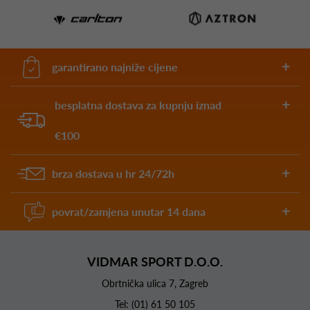
garantirano najniže cijene
besplatna dostava za kupnju iznad
€100
brza dostava u hr 24/72h
povrat/zamjena unutar 14 dana
VIDMAR SPORT D.O.O.
Obrtnička ulica 7, Zagreb
Tel:
(01) 61 50 105