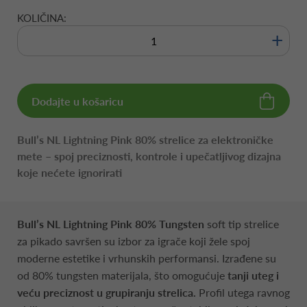
KOLIČINA:
+
Dodajte u košaricu
Bull’s NL Lightning Pink 80% strelice za elektroničke
mete – spoj preciznosti, kontrole i upečatljivog dizajna
koje nećete ignorirati
Bull’s NL Lightning Pink 80% Tungsten
soft tip strelice
za pikado savršen su izbor za igrače koji žele
spoj
moderne estetike i vrhunskih performansi. Izrađene su
od 80% tungsten materijala, što omogućuje
tanji uteg i
veću preciznost u grupiranju strelica.
Profil utega ravnog