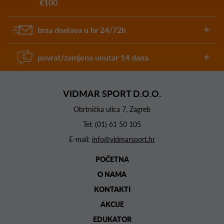
€100
brza dostava u hr 24/72h
povrat/zamjena unutar 14 dana
VIDMAR SPORT D.O.O.
Obrtnička ulica 7, Zagreb
Tel:
(01) 61 50 105
E-mail:
info@vidmarsport.hr
POČETNA
O NAMA
KONTAKTI
AKCIJE
EDUKATOR