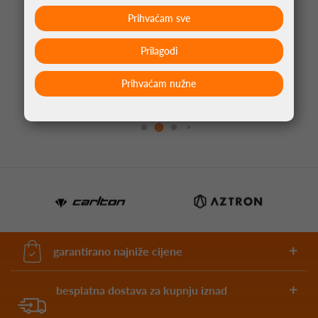
Prihvaćam sve
Prilagodi
STRELICE ZA PIKADO APOCALYPSE BRASS
Prihvaćam nužne
15,00 €
garantirano najniže cijene
besplatna dostava za kupnju iznad