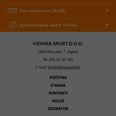
brza dostava u hr 24/72h
povrat/zamjena unutar 14 dana
VIDMAR SPORT D.O.O.
Obrtnička ulica 7, Zagreb
Tel:
(01) 61 50 105
E-mail:
info@vidmarsport.hr
POČETNA
O NAMA
KONTAKTI
AKCIJE
EDUKATOR