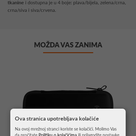
tkanine
i dostupna je u 4 boje: plava/bijela, zelena/crna,
crna/siva i siva/crvena.
MOŽDA VAS ZANIMA
Ova stranica upotrebljava kolačiće
Na ovoj mrežnoj stranci koriste se kolačići. Molimo Vas
da pročitate
Politiku o kolačićima
ili prilagodite postavke.