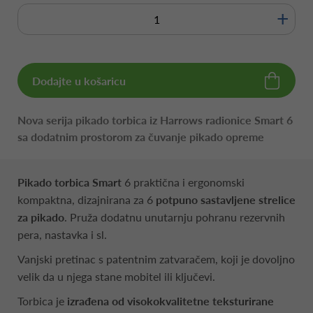
+
Dodajte u košaricu
Nova serija pikado torbica iz Harrows radionice Smart 6
sa dodatnim prostorom za čuvanje pikado opreme
Pikado torbica Smart
6 praktična i ergonomski
kompaktna, dizajnirana za 6
potpuno sastavljene strelice
za pikado
. Pruža dodatnu unutarnju pohranu rezervnih
pera, nastavka i sl.
Vanjski pretinac s patentnim zatvaračem, koji je dovoljno
velik da u njega stane mobitel ili ključevi.
Torbica je
izrađena od visokokvalitetne teksturirane