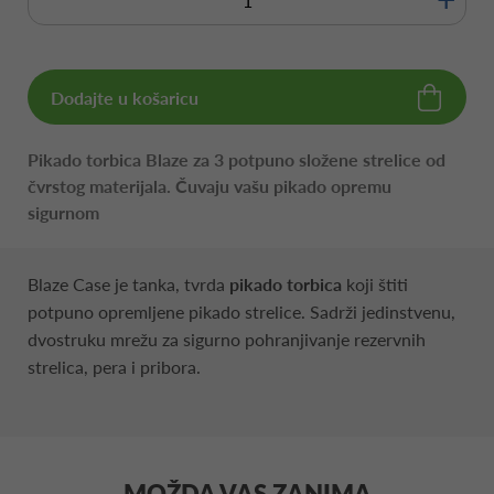
Dodajte u košaricu
Pikado torbica Blaze za 3 potpuno složene strelice od
čvrstog materijala. Čuvaju vašu pikado opremu
sigurnom
Blaze Case je tanka, tvrda
pikado torbica
koji štiti
potpuno opremljene pikado strelice. Sadrži jedinstvenu,
dvostruku mrežu za sigurno pohranjivanje rezervnih
strelica, pera i pribora.
MOŽDA VAS ZANIMA