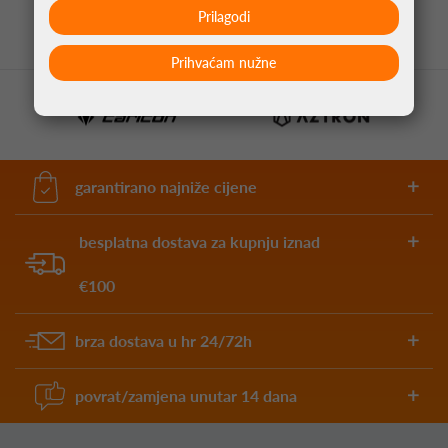
Prilagodi
Prihvaćam nužne
garantirano najniže cijene
besplatna dostava za kupnju iznad
€100
brza dostava u hr 24/72h
povrat/zamjena unutar 14 dana