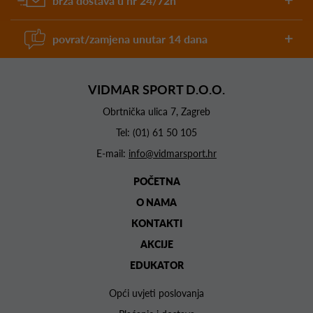
brza dostava u hr 24/72h
povrat/zamjena unutar 14 dana
VIDMAR SPORT D.O.O.
Obrtnička ulica 7, Zagreb
Tel:
(01) 61 50 105
E-mail:
info@vidmarsport.hr
POČETNA
O NAMA
KONTAKTI
AKCIJE
EDUKATOR
Opći uvjeti poslovanja