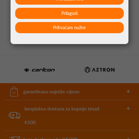
Prilagodi
PIKADO TORBICA BLAZE CRNA
13,95 €
Prihvaćam nužne
garantirano najniže cijene
besplatna dostava za kupnju iznad
€100