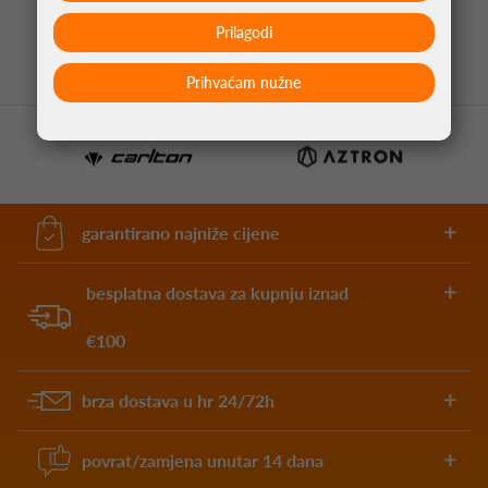
13,95 €
Prilagodi
Prihvaćam nužne
garantirano najniže cijene
besplatna dostava za kupnju iznad
€100
brza dostava u hr 24/72h
povrat/zamjena unutar 14 dana