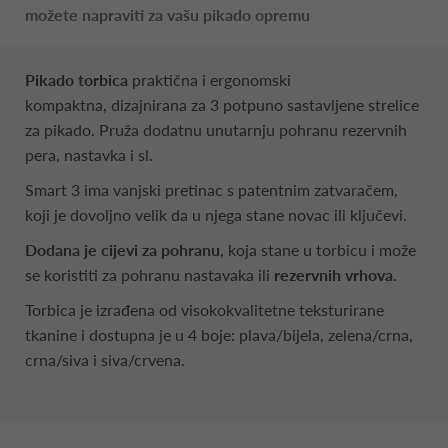
možete napraviti za vašu pikado opremu
Pikado torbica
praktična i ergonomski
kompaktna, dizajnirana za 3 potpuno sastavljene strelice
za pikado. Pruža dodatnu unutarnju pohranu rezervnih
pera, nastavka i sl.
Smart 3 ima vanjski pretinac s patentnim zatvaračem,
koji je dovoljno velik da u njega stane novac ili ključevi.
Dodana je cijevi za pohranu
, koja stane u torbicu i može
se koristiti za pohranu nastavaka ili
rezervnih vrhova
.
Torbica je izrađena od visokokvalitetne teksturirane
tkanine i dostupna je u 4 boje: plava/bijela, zelena/crna,
crna/siva i siva/crvena.