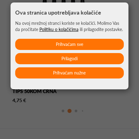
Ova stranica upotrebljava kolačiće
Na ovoj mrežnoj stranci koriste se kolačići. Molimo Vas
da pročitate
Politiku o kolačićima
ili prilagodite postavke.
Prihvaćam sve
Prilagodi
Prihvaćam nužne
KRATKE PIKADO ŠPICE COSMO FIT POINT PLUS
TIPS 50KOM CRNA
4,75 €