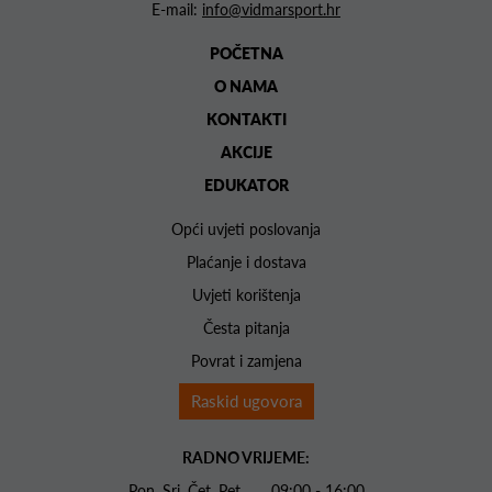
E-mail:
info@vidmarsport.hr
POČETNA
O NAMA
KONTAKTI
AKCIJE
EDUKATOR
Opći uvjeti poslovanja
Plaćanje i dostava
Uvjeti korištenja
Česta pitanja
Povrat i zamjena
Raskid ugovora
RADNO VRIJEME:
Pon. Sri. Čet. Pet 09:00 - 16:00