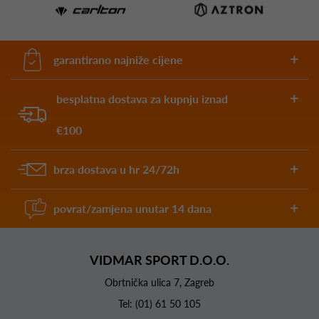
garantirano najniže cijene
besplatna dostava za kupnju iznad
€100
brza dostava u hr 24/72h
povrat/zamjena unutar 14 dana
VIDMAR SPORT D.O.O.
Obrtnička ulica 7, Zagreb
Tel:
(01) 61 50 105