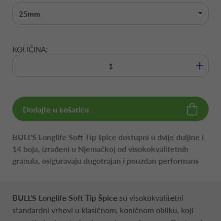
25mm
KOLIČINA:
+
Dodajte u košaricu
BULL'S Longlife Soft Tip špice dostupni u dvije duljine i
14 boja, izrađeni u Njemačkoj od visokokvalitetnih
granula, osiguravaju dugotrajan i pouzdan performans
BULL'S Longlife Soft Tip Špice
su visokokvalitetni
standardni vrhovi u klasičnom, koničnom obliku, koji