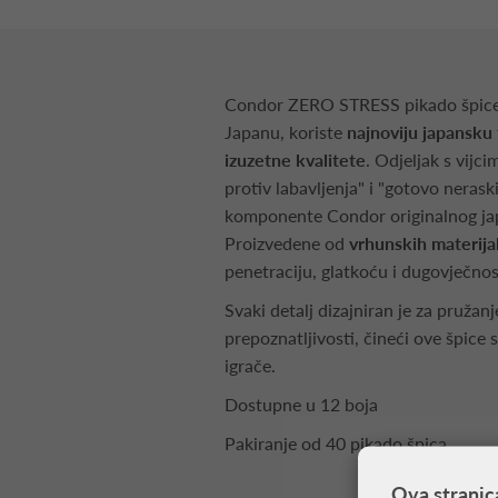
Condor ZERO STRESS pikado špice, 
Japanu, koriste
najnoviju japansku
izuzetne kvalitete
. Odjeljak s vijc
protiv labavljenja" i "gotovo neraski
komponente Condor originalnog ja
Proizvedene od
vrhunskih materija
penetraciju, glatkoću i dugovječnos
Svaki detalj dizajniran je za pružanj
prepoznatljivosti, čineći ove špice
igrače.
Dostupne u 12 boja
Pakiranje od 40 pikado špica
Ova stranic