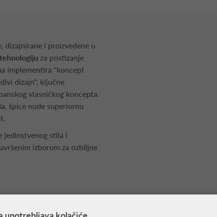
dizajnirane i proizvedene u
 tehnologiju
za postizanje
ima implementira "koncept
divi dizajn", ključne
panskog vlasničkog koncepta.
la
, špice nude superiornu
t.
e jedinstvenog stila i
 savršenim izborom za ozbiljne
a upotrebljava kolačiće