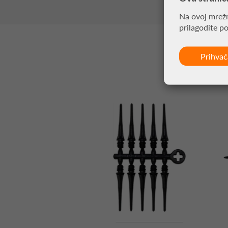
Na ovoj mrežn
prilagodite p
Prihva