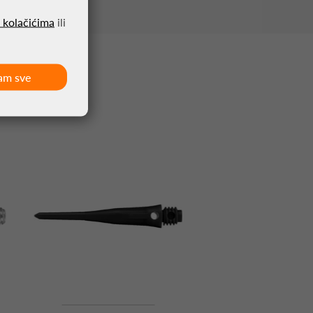
o kolačićima
ili
am sve