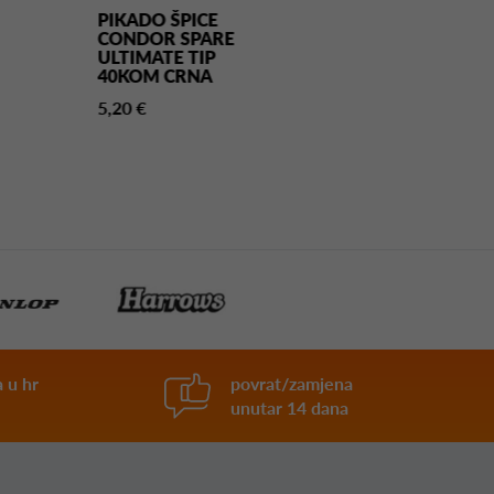
PIKADO ŠPICE
PIKADO ŠPIC
CONDOR SPARE
CONDOR ZE
ULTIMATE TIP
STRESS TIP
40KOM CRNA
40KOM BEŽ
5,20 €
4,70 €
 u hr
povrat/zamjena
unutar 14 dana