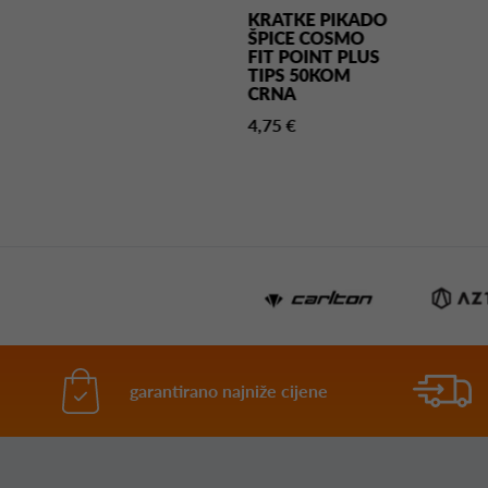
ATKE PIKADO
KRATKE PIKADO
ICE COSMO
ŠPICE COSMO
T POINT PLUS
FIT POINT PLUS
PS 50KOM
TIPS 50KOM
ELA
CRNA
5 €
4,75 €
garantirano najniže cijene