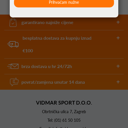
Prihvaćam nužne
garantirano najniže cijene
besplatna dostava za kupnju iznad
€100
brza dostava u hr 24/72h
povrat/zamjena unutar 14 dana
VIDMAR SPORT D.O.O.
Obrtnička ulica 7, Zagreb
Tel:
(01) 61 50 105