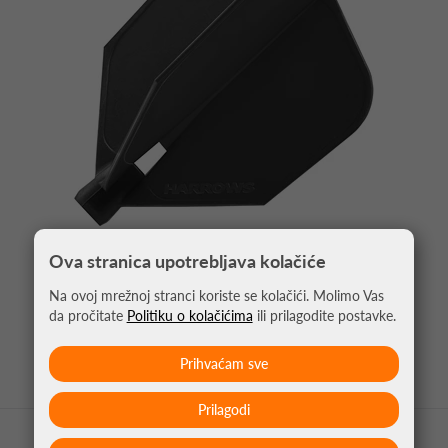
Ova stranica upotrebljava kolačiće
PIKADO PERA CLIC CRNA
Na ovoj mrežnoj stranci koriste se kolačići. Molimo Vas
4,95 €
da pročitate
Politiku o kolačićima
ili prilagodite postavke.
Prihvaćam sve
Prilagodi