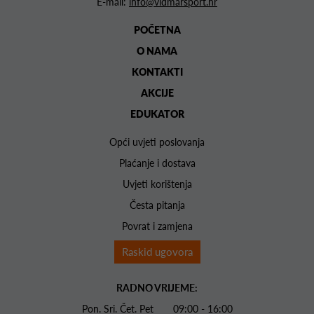
E-mail:
info@vidmarsport.hr
POČETNA
O NAMA
KONTAKTI
AKCIJE
EDUKATOR
Opći uvjeti poslovanja
Plaćanje i dostava
Uvjeti korištenja
Česta pitanja
Povrat i zamjena
Raskid ugovora
RADNO VRIJEME:
Pon. Sri. Čet. Pet 09:00 - 16:00