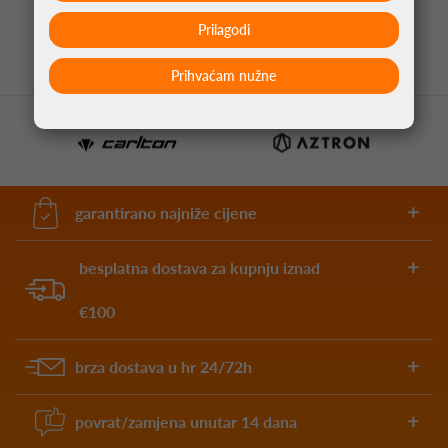
4,95 €
Prilagodi
Prihvaćam nužne
garantirano najniže cijene
besplatna dostava za kupnju iznad
€100
brza dostava u hr 24/72h
povrat/zamjena unutar 14 dana