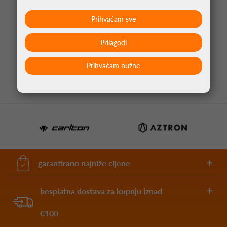
Prihvaćam sve
PIKADO PERA CLIC CRNA
Prilagodi
4,95 €
Prihvaćam nužne
garantirano najniže cijene
besplatna dostava za kupnju iznad
€100