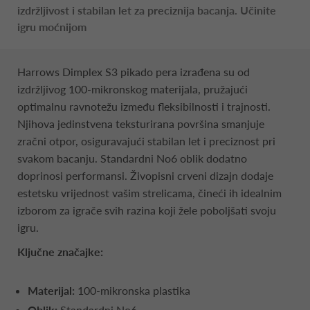
izdržljivost i stabilan let za preciznija bacanja. Učinite
igru moćnijom
Harrows Dimplex S3 pikado pera izrađena su od
izdržljivog 100-mikronskog materijala, pružajući
optimalnu ravnotežu između fleksibilnosti i trajnosti.
Njihova jedinstvena teksturirana površina smanjuje
zračni otpor, osiguravajući stabilan let i preciznost pri
svakom bacanju. Standardni No6 oblik dodatno
doprinosi performansi. Živopisni crveni dizajn dodaje
estetsku vrijednost vašim strelicama, čineći ih idealnim
izborom za igrače svih razina koji žele poboljšati svoju
igru.
Ključne značajke:
Materijal:
100-mikronska plastika
Oblik:
Standardni No6