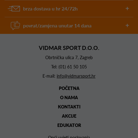
brza dostava u hr 24/72h
povrat/zamjena unutar 14 dana
VIDMAR SPORT D.O.O.
Obrtnička ulica 7, Zagreb
Tel:
(01) 61 50 105
E-mail:
info@vidmarsport.hr
POČETNA
O NAMA
KONTAKTI
AKCIJE
EDUKATOR
Opći uvjeti poslovanja