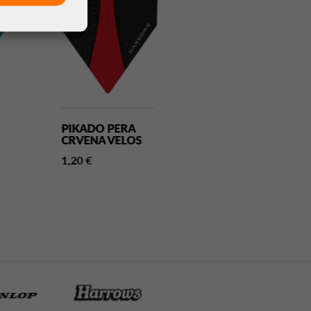
PIKADO PERA
PIKADO PERA
CRVENA VELOS
FLAME
HOLOGRAM
1,20 €
NO6
1,20 €