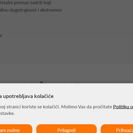
ristalni premaz sadrži koji
edivu dugotrajnost i ekstremne
ra
MOŽDA VAS ZANIMA
a upotrebljava kolačiće
oj stranci koriste se kolačići. Molimo Vas da pročitate
Politiku 
ostavke.
ćam nužne
Prilagodi
Prihvać