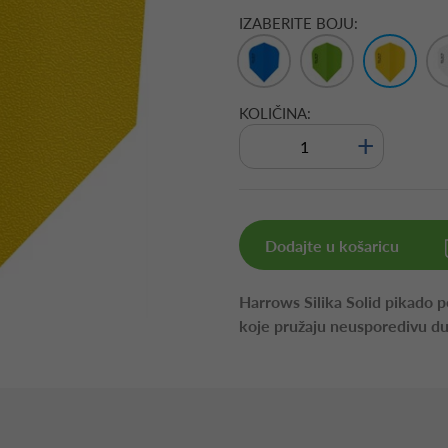
IZABERITE BOJU:
KOLIČINA:
+
Dodajte u košaricu
Harrows Silika Solid pikado pe
koje pružaju neusporedivu d