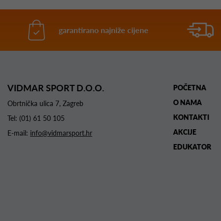
garantirano najniže cijene
VIDMAR SPORT D.O.O.
POČETNA
O NAMA
Obrtnička ulica 7, Zagreb
KONTAKTI
Tel:
(01) 61 50 105
AKCIJE
E-mail:
info@vidmarsport.hr
EDUKATOR