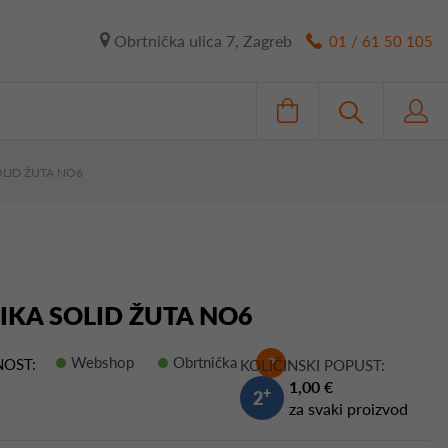
Obrtnička ulica 7, Zagreb
01 / 61 50 105
OLID ŽUTA NO6
LIKA SOLID ŽUTA NO6
Webshop
Obrtnička
?
OST:
KOLIČINSKI POPUST:
1,00 €
+
2
za svaki proizvod