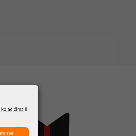
o kolačićima
ili
am sve