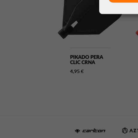
KADO PERA
PIKADO PERA
C BIJELA
CLIC CRNA
5 €
4,95 €