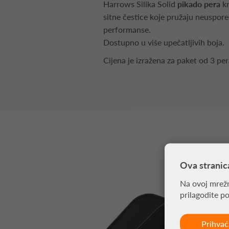
Harrows Silika Solid
pikado pera
k
sitne čestice koje pružaju neuspor
performanse.
Dostupno u više upečatljivih boja.
Cijena je izražena za paket od 3 pe
Ova stranic
Na ovoj mrežn
prilagodite p
Prihva