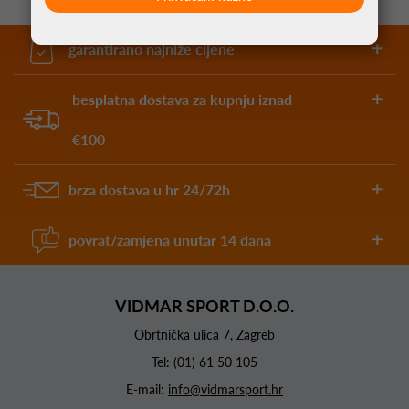
garantirano najniže cijene
besplatna dostava za kupnju iznad
€100
brza dostava u hr 24/72h
povrat/zamjena unutar 14 dana
VIDMAR SPORT D.O.O.
Obrtnička ulica 7, Zagreb
Tel:
(01) 61 50 105
E-mail:
info@vidmarsport.hr