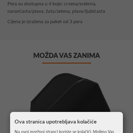
Pera su dostupna u 4 boje: crvena/srebrna,
narančasta/plava, žuta/zelena, plava/ljubičasta
Cijena je izražena za paket od 3 pera
MOŽDA VAS ZANIMA
Ova stranica upotrebljava kolačiće
Na ovoj mrežnoj stranci koriste se kolačići. Molimo Vas