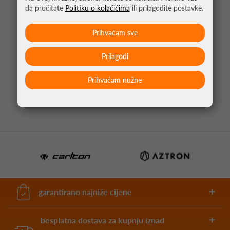
da pročitate
Politiku o kolačićima
ili prilagodite postavke.
Prihvaćam sve
Prilagodi
PIKADO PERA CLIC CRNA
Prihvaćam nužne
4,95 €
garantirano najniže cijene
besplatna dostava za kupnju iznad