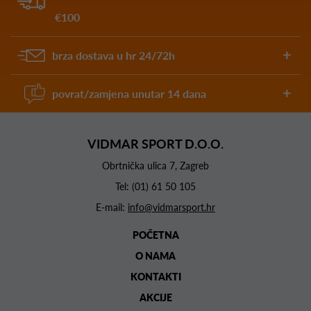
€100
brza dostava u hr 24/72h
povrat/zamjena unutar 14 dana
VIDMAR SPORT D.O.O.
Obrtnička ulica 7, Zagreb
Tel:
(01) 61 50 105
E-mail:
info@vidmarsport.hr
POČETNA
O NAMA
KONTAKTI
AKCIJE