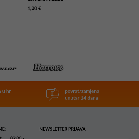
HOLOGRAM
1,20 €
NO6
1,20 €
 u hr
povrat/zamjena
unutar 14 dana
ME:
NEWSLETTER PRIJAVA
 Pet 09:00 -