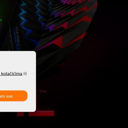
o kolačićima
ili
am sve