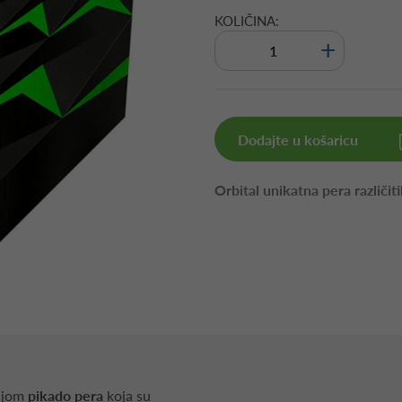
KOLIČINA:
+
Dodajte u košaricu
Orbital unikatna pera različit
rijom
pikado pera
koja su