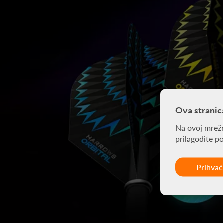
Ova stranic
Na ovoj mrežn
prilagodite p
Prihva