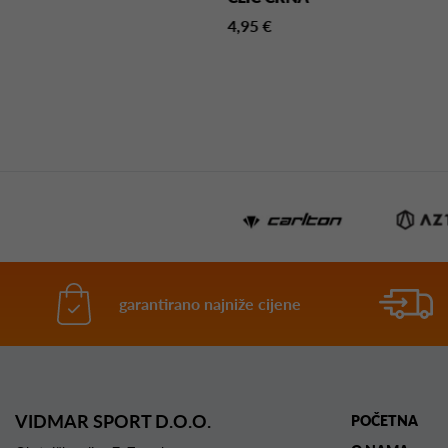
5 €
4,95 €
garantirano najniže cijene
VIDMAR SPORT D.O.O.
POČETNA