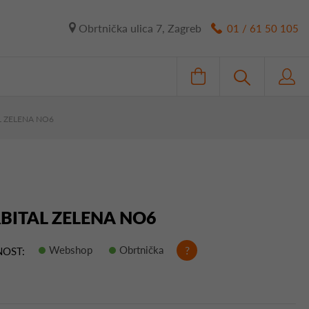
Obrtnička ulica 7, Zagreb
01 / 61 50 105
L ZELENA NO6
BITAL ZELENA NO6
Webshop
Obrtnička
?
OST: