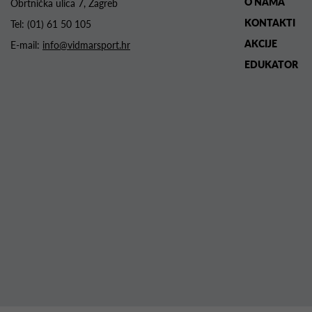
O NAMA
Obrtnička ulica 7, Zagreb
KONTAKTI
Tel:
(01) 61 50 105
AKCIJE
E-mail:
info@vidmarsport.hr
EDUKATOR