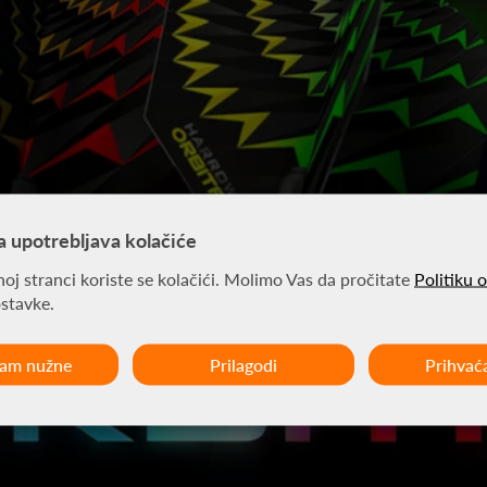
a upotrebljava kolačiće
oj stranci koriste se kolačići. Molimo Vas da pročitate
Politiku 
ostavke.
ćam nužne
Prilagodi
Prihvać