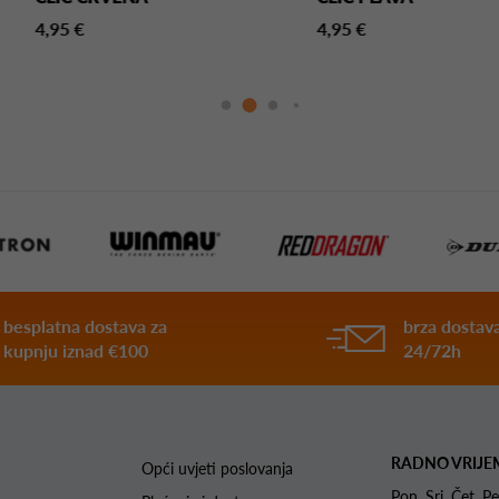
4,95 €
4,95 €
besplatna dostava za
brza dostava
kupnju iznad €100
24/72h
RADNO VRIJE
Opći uvjeti poslovanja
Pon. Sri. Čet.