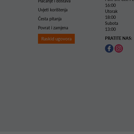
Plaćanje i dostava
16:00
Uvjeti korištenja
Utorak 
18:00
Česta pitanja
Subota 
Povrat i zamjena
13:00
PRATITE NAS:
Raskid ugovora