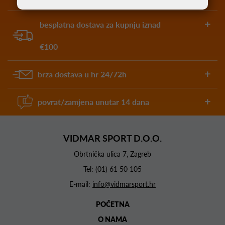
besplatna dostava za kupnju iznad
€100
brza dostava u hr 24/72h
povrat/zamjena unutar 14 dana
VIDMAR SPORT D.O.O.
Obrtnička ulica 7, Zagreb
Tel:
(01) 61 50 105
E-mail:
info@vidmarsport.hr
POČETNA
O NAMA