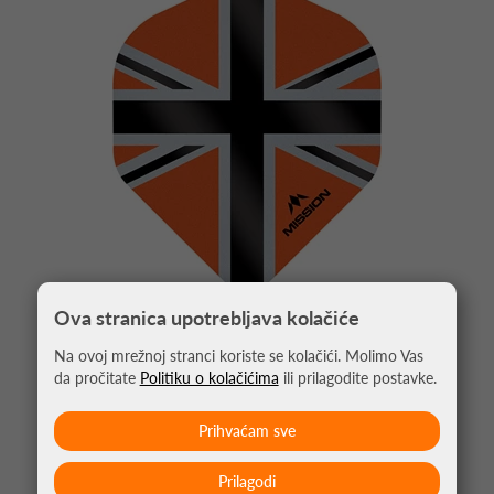
Ova stranica upotrebljava kolačiće
Na ovoj mrežnoj stranci koriste se kolačići. Molimo Vas
PIKADO PERA ALLIANCE UNION JACK
NARANČASTA NO2
da pročitate
Politiku o kolačićima
ili prilagodite postavke.
1,05 €
Prihvaćam sve
Prilagodi