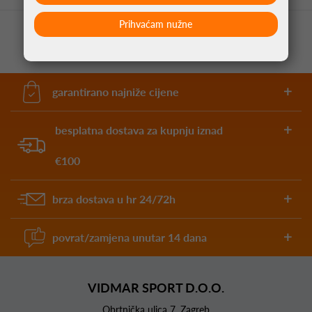
Prihvaćam nužne
garantirano najniže cijene
besplatna dostava za kupnju iznad
€100
brza dostava u hr 24/72h
povrat/zamjena unutar 14 dana
VIDMAR SPORT D.O.O.
Obrtnička ulica 7, Zagreb